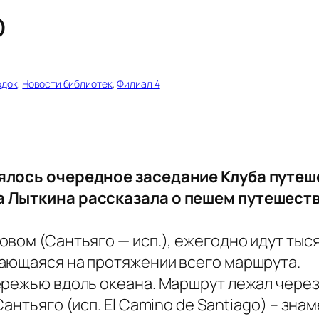
о
док
, 
Новости библиотек
, 
Филиал 4
оялось очередное заседание Клуба путеш
а Лыткина рассказала о пешем путешеств
вом (Сантьяго — исп.), ежегодно идут тыся
ающаяся на протяжении всего маршрута.
ережью вдоль океана. Маршрут лежал через
антьяго (исп. El Camino de Santiago) – зн