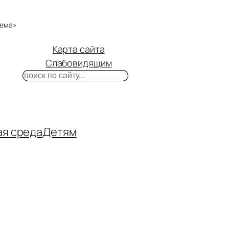
тема»
Карта сайта
Слабовидящим
Поиск
m
ube
нтакте
ая среда
Детям