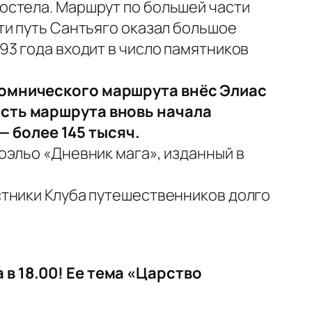
остела. Маршрут по большей части
ти путь Сантьяго оказал большое
3 года входит в число памятников
ломнического маршрута внёс Элиас
ость маршрута вновь начала
 — более 145 тысяч.
оэльо «Дневник мага», изданный в
стники Клуба путешественников долго
в 18.00! Ее тема «Царство