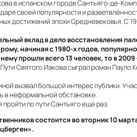
ова в испанском городе Сантьяго-де-Комп
одаря своей популярности и разветвлённос
ных достижений эпохи Средневековья. C 199
тельный вклад в дело восстановления па
рому, начиная с 1980-х годов, популярн
о нему прошли всего 13 человек, то в 2009
Пути Святого Иакова сыграл роман Пауло К
ной вызвал большой интерес публики. Уча
ь в неформальной обстановке.
 пройти по пути Сантьяго еще раз.
енников состоится во вторник 10 марта 
цберген».