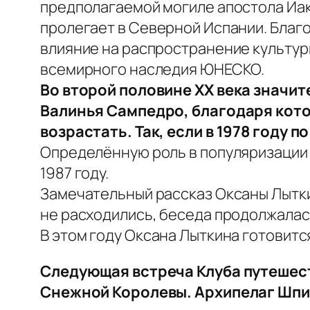
предполагаемой могиле апостола Иак
пролегает в Северной Испании. Благ
влияние на распространение культур
всемирного наследия ЮНЕСКО.
Во второй половине XX века значи
Валинья Сампедро, благодаря кото
возрастать. Так, если в 1978 году п
Определённую роль в популяризации 
1987 году.
Замечательный рассказ Оксаны Лытки
не расходились, беседа продолжалас
В этом году Оксана Лыткина готовится
Следующая встреча Клуба путешеств
Снежной Королевы. Архипелаг Шпи