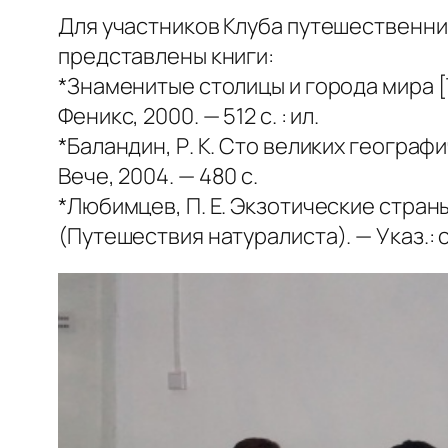
Для участников Клуба путешественни
представлены книги:
*Знаменитые столицы и города мира [Тек
Феникс, 2000. — 512 с. : ил.
*Баландин, Р. К. Сто великих географич
Вече, 2004. — 480 с.
*Любимцев, П. Е. Экзотические страны [
(Путешествия натуралиста). — Указ.: с.