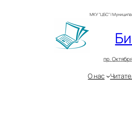
Перейти
к
МКУ "ЦБС" | Муницип
содержимому
Би
пр. Октября
О нас
Читате