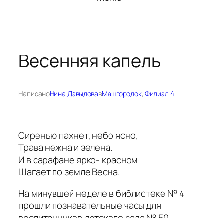
Весенняя капель
Написано
Нина Давыдова
в
Машгородок
, 
Филиал 4
Сиренью пахнет, небо ясно,
Трава нежна и зелена.
И в сарафане ярко- красном
Шагает по земле Весна.
На минувшей неделе в библиотеке № 4
прошли познавательные часы для
воспитанников детского сада № 50