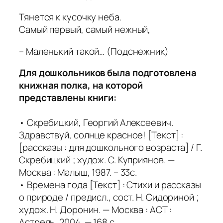
Тянется к кусочку неба.
Самый первый, самый нежный,
– Маленький такой… (Подснежник)
Для дошкольников была подготовлена
книжная полка, на которой
представлены книги:
• Скребицкий, Георгий Алексеевич.
Здравствуй, солнце красное! [Текст] :
[рассказы : для дошкольного возраста] / Г.
Скребицкий ; худож. С. Куприянов. —
Москва : Малыш, 1987. – 33с.
• Времена года [Текст] : Стихи и рассказы
о природе / предисл., сост. Н. Сидориной ;
худож. Н. Доронин. — Москва : АСТ :
Астрель, 2004. — 168 с.