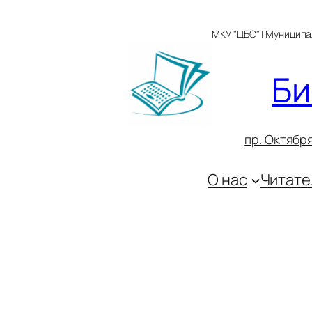
Перейти
к
МКУ "ЦБС" | Муницип
содержимому
Би
пр. Октября
О нас
Читате