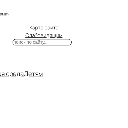
тема»
Карта сайта
Слабовидящим
Поиск
m
ube
нтакте
ая среда
Детям