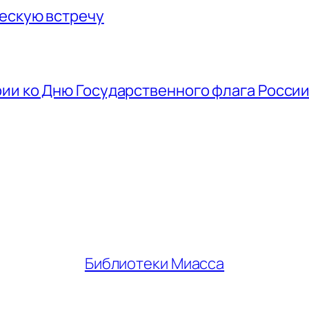
ескую встречу
ии ко Дню Государственного флага Росси
Библиотеки Миасса