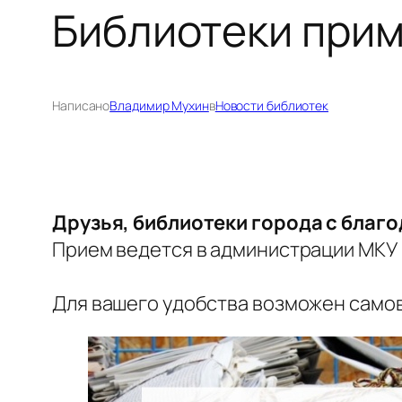
Библиотеки прим
Написано
Владимир Мухин
в
Новости библиотек
Друзья, библиотеки города с благ
Прием ведется в администрации МКУ «
Для вашего удобства возможен самов