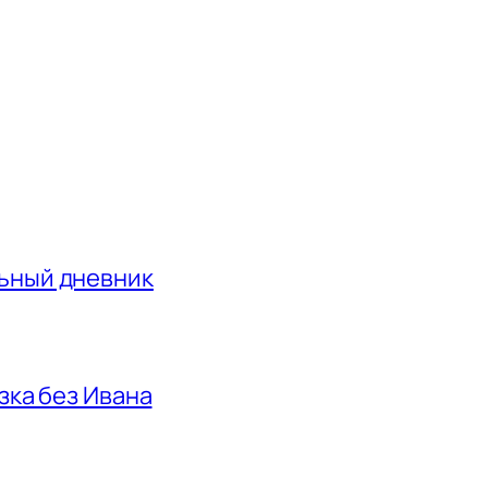
льный дневник
азка без Ивана