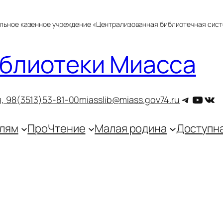
альное казенное учреждение «Централизованная библиотечная сис
блиотеки Миасса
Telegra
YouT
ВКо
, 9
8(3513)53-81-00
miasslib@miass.gov74.ru
лям
ПроЧтение
Малая родина
Доступн