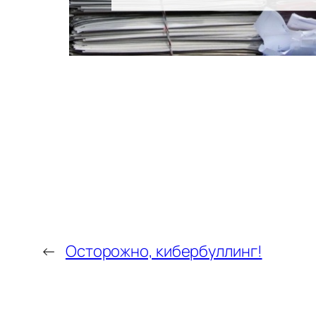
←
Осторожно, кибербуллинг!