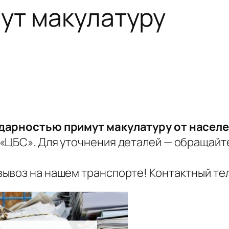
ут макулатуру
одарностью примут макулатуру от населе
ЦБС». Для уточнения деталей — обращайтес
ывоз на нашем транспорте! Контактный те