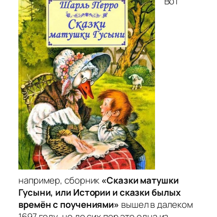
Вот
например, сборник
«Сказки матушки
Гусыни, или Истории и сказки былых
времён с поучениями»
вышел в далеком
1697 году, но до сих пор это одна из