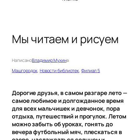
Мы читаем и рисуем
Написано
Владимир Мухин
в
Машгородок
, 
Новости библиотек
, 
Филиал 5
Дорогие друзья, в самом разгаре лето —
самое любимое и долгожданное время
для всех мальчишек и девчонок, пора
отдыха, путешествий и прогулок. Летом
можно забыть об уроках, гонять до
вечера футбольный мяч, плескаться в
озере, наслаждаться солнцем и