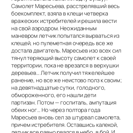
Самолет Маресьева, расстрелявший весь
боекомплект, взяла в клещи четверка
вражеских истребителей и решила вести
на свой аэродром. Неожиданным
маневром летчик попытался вырваться из
клещей, но пулеметная очередь все же
достала двигатель. Маресьев изо всех сил
тянул теряющий высоту самолет к своей
территории, пока не врезался в верхушки
деревьев… Летчик получил тяжелейшее
ранение, но все же неистово полз к своим;
на девятнадцатые сутки, голодного,
обмороженного, его нашли дети
партизан. Потом — госпиталь, ампутация
обеих ног… Но через полтора года
Маресьев вновь сел за штурвал самолета,
причем истребителя. Оставшись калекой,
летчик все равно рвался в небо, в бой. И