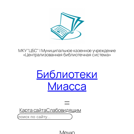
Перейти
к
содержимому
МКУ "ЦБС" | Муниципальное казенное учреждение
«Централизованная библиотечная система»
Библиотеки
Миасса
Карта сайта
Слабовидящим
Поиск
Меню