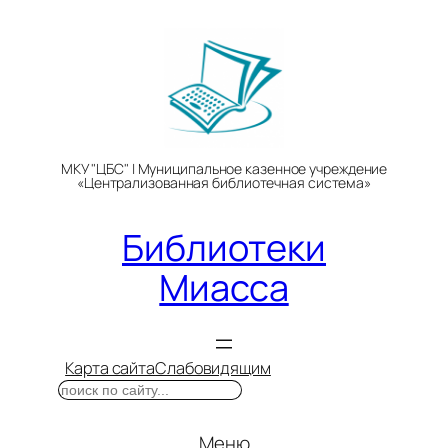
Перейти
к
содержимому
МКУ "ЦБС" | Муниципальное казенное учреждение
«Централизованная библиотечная система»
Библиотеки
Миасса
Карта сайта
Слабовидящим
Поиск
Меню