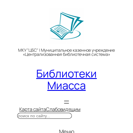
Перейти
к
содержимому
МКУ "ЦБС" | Муниципальное казенное учреждение
«Централизованная библиотечная система»
Библиотеки
Миасса
Карта сайта
Слабовидящим
Поиск
Меню