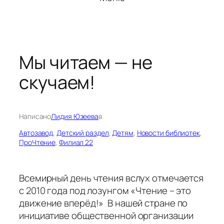
Мы читаем — не
скучаем!
Написано
Лидия Юзеева
в
Автозавод
, 
Детский раздел
, 
Детям
, 
Новости библиотек
, 
ПроЧтение
, 
Филиал 22
Всемирный день чтения вслух отмечается
с 2010 года под лозунгом «Чтение – это
движение вперёд!» В нашей стране по
инициативе общественной организации