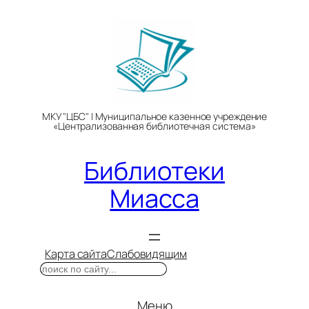
Перейти
к
содержимому
МКУ "ЦБС" | Муниципальное казенное учреждение
«Централизованная библиотечная система»
Библиотеки
Миасса
Карта сайта
Слабовидящим
Поиск
Меню