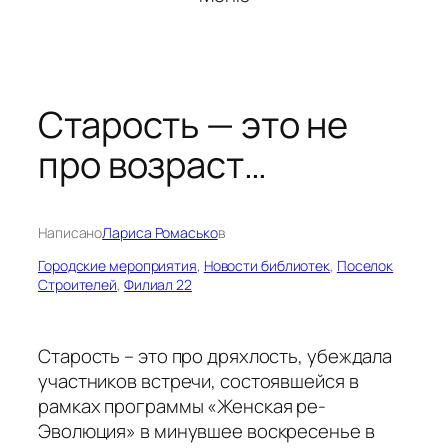
Старость — это не
про возраст…
Написано
Лариса Ромасько
в
Городские мероприятия
, 
Новости библиотек
, 
Поселок
Строителей
, 
Филиал 22
Старость – это про дряхлость, убеждала
участников встречи, состоявшейся в
рамках программы «Женская ре-
Эволюция» в минувшее воскресенье в