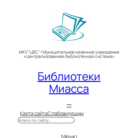
Перейти
к
содержимому
МКУ "ЦБС" | Муниципальное казенное учреждение
«Централизованная библиотечная система»
Библиотеки
Миасса
Карта сайта
Слабовидящим
Поиск
Меню