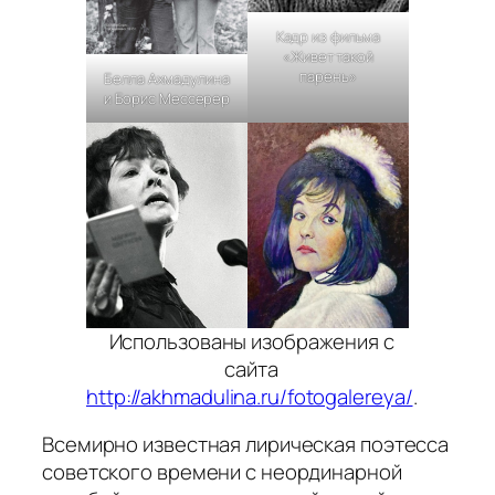
Кадр из фильма
«Живет такой
парень»
Белла Ахмадулина
и Борис Мессерер
Использованы изображения с
сайта
http://akhmadulina.ru/fotogalereya/
.
Всемирно известная лирическая поэтесса
советского времени с неординарной