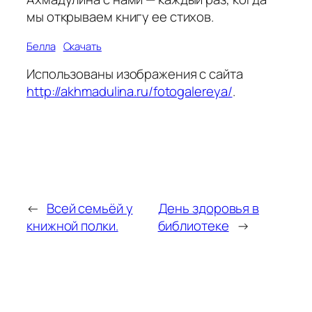
мы открываем книгу ее стихов.
Белла
Скачать
Использованы изображения с сайта
http://akhmadulina.ru/fotogalereya/
.
←
Всей семьёй у
День здоровья в
книжной полки.
библиотеке
→