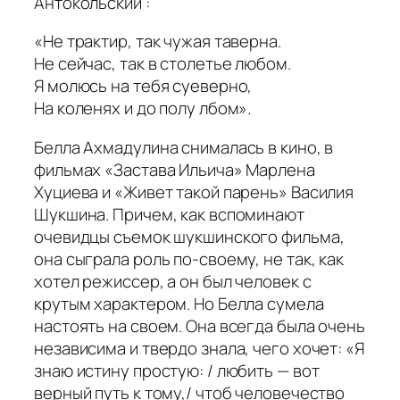
Антокольский :
«Не трактир, так чужая таверна.
Не сейчас, так в столетье любом.
Я молюсь на тебя суеверно,
На коленях и до полу лбом».
Белла Ахмадулина снималась в кино, в
фильмах «Застава Ильича» Марлена
Хуциева и «Живет такой парень» Василия
Шукшина. Причем, как вспоминают
очевидцы съемок шукшинского фильма,
она сыграла роль по-своему, не так, как
хотел режиссер, а он был человек с
крутым характером. Но Белла сумела
настоять на своем. Она всегда была очень
независима и твердо знала, чего хочет: «Я
знаю истину простую: / любить — вот
верный путь к тому,/ чтоб человечество