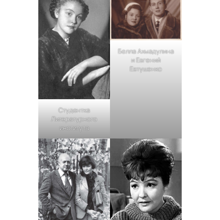
Белла Ахмадулина
и Евгений
Евтушенко
Студентка
Литературного
института