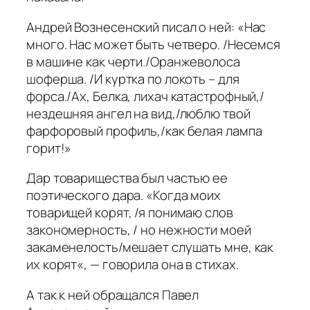
Андрей Вознесенский писал о ней: «
Нас
много. Нас может быть четверо. /Несемся
в машине как черти./Оранжеволоса
шоферша. /И куртка по локоть – для
форса./Ах, Белка, лихач катастрофный,/
нездешняя ангел на вид,/люблю твой
фарфоровый профиль,/как белая лампа
горит!»
Дар товарищества был частью ее
поэтического дара.
«Когда моих
товарищей корят, /я понимаю слов
закономерность, / но нежности моей
закаменелость/мешает слушать мне, как
их корят
«, — говорила она в стихах.
А так к ней обращался Павел