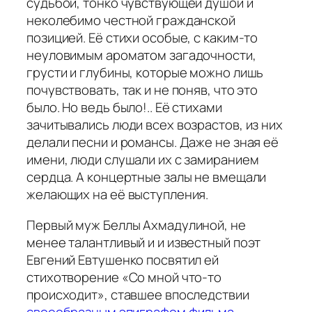
судьбой, тонко чувствующей душой и
неколебимо честной гражданской
позицией. Её стихи особые, с каким-то
неуловимым ароматом загадочности,
грусти и глубины, которые можно лишь
почувствовать, так и не поняв, что это
было. Но ведь было!.. Её стихами
зачитывались люди всех возрастов, из них
делали песни и романсы. Даже не зная её
имени, люди слушали их с замиранием
сердца. А концертные залы не вмещали
желающих на её выступления.
Первый муж Беллы Ахмадулиной, не
менее талантливый и и известный поэт
Евгений Евтушенко посвятил ей
стихотворение «Со мной что-то
происходит», ставшее впоследствии
своеобразным эпиграфом фильма