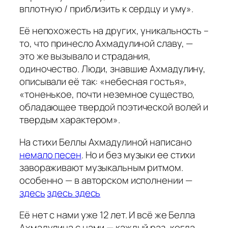
вплотную / приблизить к сердцу и уму».
Её непохожесть на других, уникальность –
то, что принесло Ахмадулиной славу, —
это же вызывало и страдания,
одиночество. Люди, знавшие Ахмадулину,
описывали её так: «небесная гостья»,
«тоненькое, почти неземное существо,
обладающее твердой поэтической волей и
твердым характером».
На стихи Беллы Ахмадулиной написано
немало песен
. Но и без музыки ее стихи
завораживают музыкальным ритмом.
особенно — в авторском исполнении —
здесь
здесь
здесь
Её нет с нами уже 12 лет. И всё же Белла
Ахмадулина с нами — каждый раз, когда