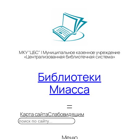
Перейти
к
содержимому
МКУ "ЦБС" | Муниципальное казенное учреждение
«Централизованная библиотечная система»
Библиотеки
Миасса
Карта сайта
Слабовидящим
Поиск
Меню