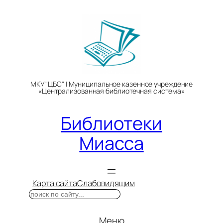
Перейти
к
содержимому
МКУ "ЦБС" | Муниципальное казенное учреждение
«Централизованная библиотечная система»
Библиотеки
Миасса
Карта сайта
Слабовидящим
Поиск
Меню