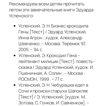
Рекомендуем всем детям прочитать
летом эти замечательные книги Эдуарда
Успенского:
Успенский, Э. Н. Бизнес крокодила
Гены [Текст] / Эдуард Успенский,
Инна Агрон ; худож. Александр
Шевченко. – Москва: Теремок 97,
2005. – 94 с.
Успенский, Э. Крокодил Гена –
лейтенант милиции [Текст]: повесть-
сказка / Эдуард Успенский; худож. И.
Пшеничная, А. Солин . – Москва :
РОСМЭН , 1999 . – 77 с.
Успенский, Э. Н. Чебурашка едет в
Сочи и происки старухи Шапокляк
[Текст] / Э. Успенский; [худож. М.
Зотова, С. Гонков, И. Савченков]. –