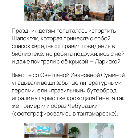
Праздник детям попыталась испортить
Шапокляк, которая принесла с собой
список «вредных» правил поведения в
библиотеке, но ребята подружились с ней
и даже поиграли с её крысой — Лариской.
Вместе со Светланой Ивановной Суминой
угадывали вещи забытые литературными
героями, ели «правильный» бутерброд,
играли на гармошке крокодила Гены, а так
же примерили образ Чебурашки
(сфотографировались в тантамареске).