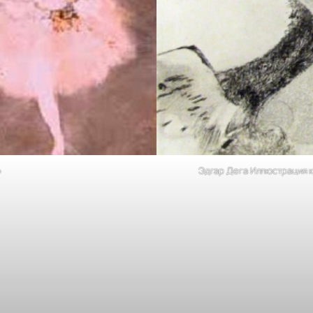
»
Эдгар Дега Иллюстрация 