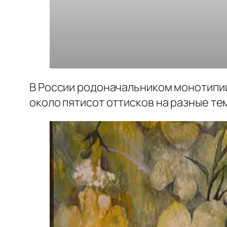
В России родоначальником монотипии 
около пятисот оттисков на разные те