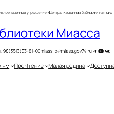
альное казенное учреждение «Централизованная библиотечная сис
блиотеки Миасса
Telegra
YouT
ВКо
, 9
8(3513)53-81-00
miasslib@miass.gov74.ru
лям
ПроЧтение
Малая родина
Доступн