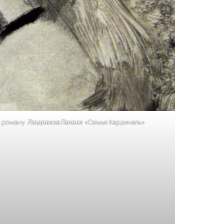
к роману
Людовика
Галеви
«Семья Кардиналь»