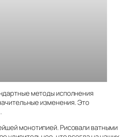
тандартные методы исполнения
значительные изменения. Это
.
тейшей монотипией. Рисовали ватными
ое удивительное, что всегда на наших