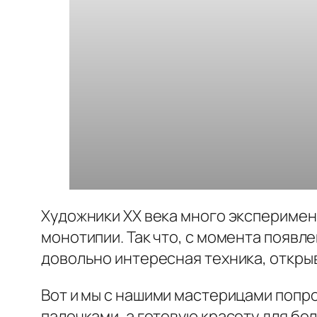
Художники XX века много эксперимен
монотипии. Так что, с момента появл
довольно интересная техника, откры
Вот и мы с нашими мастерицами попр
палочками, а готовую красоту для бо