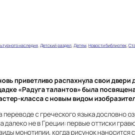
льтурного наследия
, 
Детский раздел
, 
Детям
, 
Новости библиотек
, 
Ст
новь приветливо распахнула свои двери 
щадке «Радуга талантов» была посвящен
стер-класса с новым видом изобразител
 в переводе с греческого языка дословно оз
 далеко не в Греции: первые оттиски грав
 виды монотипии, когда рисунок наносится 