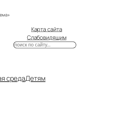
тема»
Карта сайта
Слабовидящим
Поиск
m
ube
нтакте
ая среда
Детям