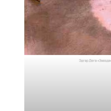
Эдгар Дега «Звезда