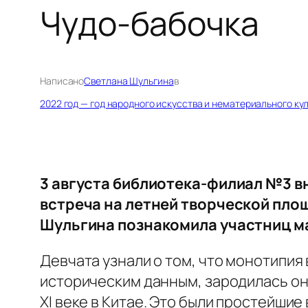
Чудо-бабочка
Написано
Светлана Шульгина
в
2022 год — год народного искусства и нематериального ку
3 августа библиотека-филиал №3 в
встреча на летней творческой пло
Шульгина познакомила участниц ма
Девчата узнали о том, что монотипия
историческим данным, зародилась она
XI веке в Китае. Это были простейшие