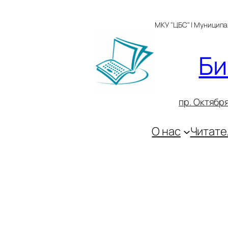
Перейти
к
МКУ "ЦБС" | Муницип
содержимому
Би
пр. Октября
О нас
Читате