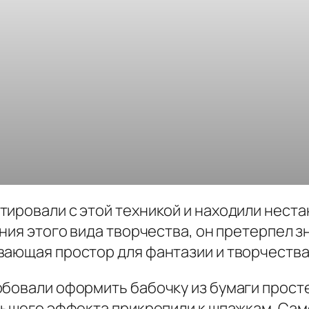
тировали с этой техникой и находили нес
ения этого вида творчества, он претерпел 
вающая простор для фантазии и творчества
обовали оформить бабочку из бумаги прос
льшего эффекта прикрепили к шпажкам. Сам