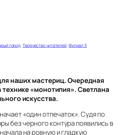
арый город
, 
Творчество читателей
, 
Филиал 3
для наших мастериц. Очередная
а технике «монотипия». Светлана
ьного искусства.
начает «один отпечаток». Судя по
юры без черного контура появились в
сначала на ровную и гладкую