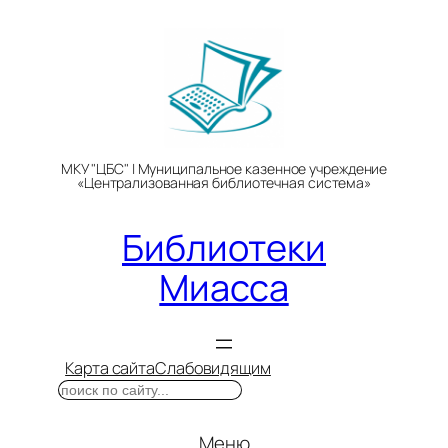
Перейти
к
содержимому
МКУ "ЦБС" | Муниципальное казенное учреждение
«Централизованная библиотечная система»
Библиотеки
Миасса
Карта сайта
Слабовидящим
Поиск
Меню