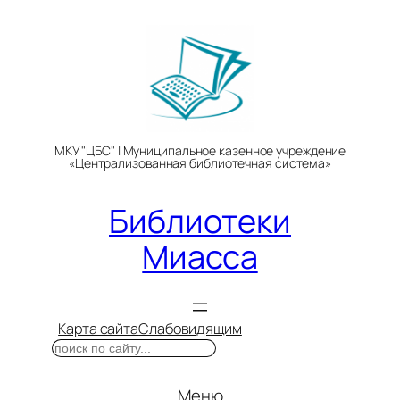
Перейти
к
содержимому
МКУ "ЦБС" | Муниципальное казенное учреждение
«Централизованная библиотечная система»
Библиотеки
Миасса
Карта сайта
Слабовидящим
Поиск
Меню