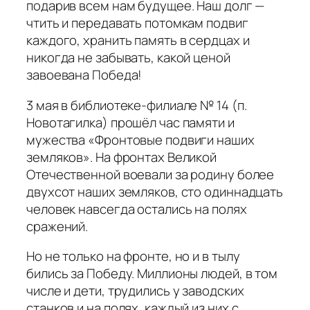
подарив всем нам будущее. Наш долг —
чтить и передавать потомкам подвиг
каждого, хранить память в сердцах и
никогда не забывать, какой ценой
завоевана Победа!
3 мая в библиотеке-филиале № 14 (п.
Новотагилка) прошёл час памяти и
мужества «Фронтовые подвиги наших
земляков». На фронтах Великой
Отечественной воевали за родину более
двухсот наших земляков, сто одиннадцать
человек навсегда остались на полях
сражений.
Но не только на фронте, но и в тылу
бились за Победу. Миллионы людей, в том
числе и дети, трудились у заводских
станков и на полях, каждый из них с