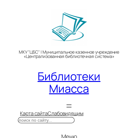
Перейти
к
содержимому
МКУ "ЦБС" | Муниципальное казенное учреждение
«Централизованная библиотечная система»
Библиотеки
Миасса
Карта сайта
Слабовидящим
Поиск
Меню