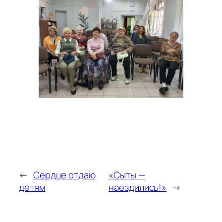
←
Сердце отдаю
«Сыты —
детям
наездились!»
→