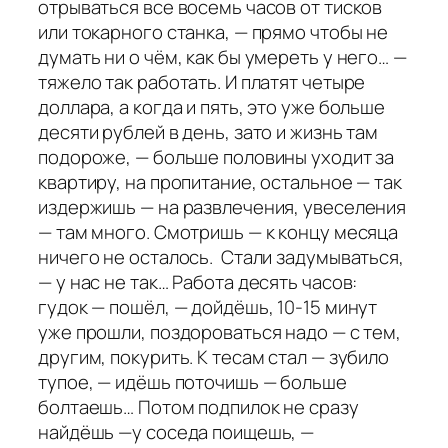
отрываться все восемь часов от тисков
или токарного станка, — прямо чтобы не
думать ни о чём, как бы умереть у него… —
тяжело так работать. И платят четыре
доллара, а когда и пять, это уже больше
десяти рублей в день, зато и жизнь там
подороже, — больше половины уходит за
квартиру, на пропитание, остальное — так
издержишь — на развлечения, увеселения
— там много. Смотришь — к концу месяца
ничего не осталось. Стали задумываться,
— у нас не так… Работа десять часов:
гудок — пошёл, — дойдёшь, 10-15 минут
уже прошли, поздороваться надо — с тем,
другим, покурить. К тесам стал — зубило
тупое, — идёшь поточишь — больше
болтаешь… Потом подпилок не сразу
найдёшь —у соседа поищешь, —