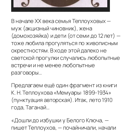
В начале XX века семья Теплоуховых —
муж (акцизный чиновник), жена
(домохозяйка) и дети (от семи до 12 лет) —
тоже любила прогуляться по живописным
окрестностям. В ходе этой далеко не
светской прогулки случались любопытные
встречи и не менее любопытные
разговоры…
Предлагаем ещё один фрагмент из книги
К. Н. Теплоухова «Мемуары: 1899-1934»
(пунктуация авторская). Итак, лето 1910
года, Таганай…
«Дошли до избушки у Белого Ключа,
—
пишет Теплоухов, —
почайничали, начали