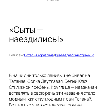
«Сыты —
наездились!»
Написано
Наталья Корчагина
в
Краеведческая страница
В наши дни только ленивый не бывал на
Таганае. Сопка Двуглавая, Белый Ключ,
Откликной гребень, Круглица — невзначай
вставлять в свою речь эти названия стало
модным, как стал модным и сам Таганай.
Вот только златоустовские горы не