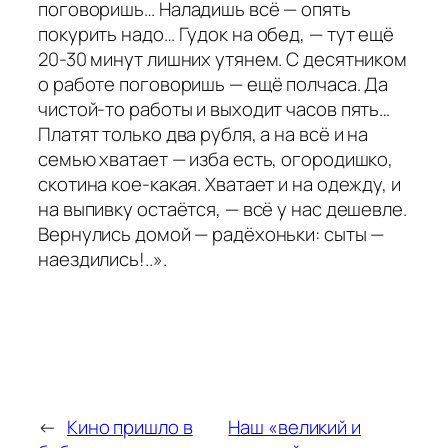
поговоришь… Наладишь всё — опять
покурить надо… Гудок на обед, — тут ещё
20-30 минут лишних утянем. С десятником
о работе поговоришь — ещё полчаса. Да
чистой-то работы и выходит часов пять…
Платят только два рубля, а на всё и на
семью хватает — изба есть, огородишко,
скотина кое-какая. Хватает и на одежду, и
на выпивку остаётся, — всё у нас дешевле.
Вернулись домой — радёхоньки: сыты —
наездились!..».
←
Кино пришло в
Наш «великий и