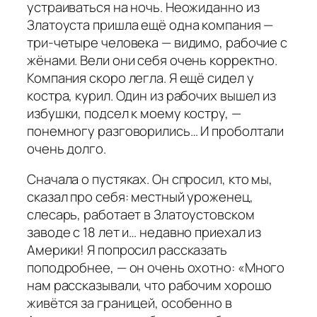
устраиваться на ночь. Неожиданно из
Златоуста пришла ещё одна компания —
три-четыре человека — видимо, рабочие с
жёнами. Вели они себя очень корректно.
Компания скоро легла. Я ещё сидел у
костра, курил. Один из рабочих вышел из
избушки, подсел к моему костру, —
понемногу разговорились… И проболтали
очень долго.
Сначала о пустяках. Он спросил, кто мы,
сказал про себя: местный уроженец,
слесарь, работает в Златоустовском
заводе с 18 лет и… недавно приехал из
Америки! Я попросил рассказать
поподробнее, — он очень охотно:
«
Много
нам рассказывали, что рабочим хорошо
живётся за границей, особенно в