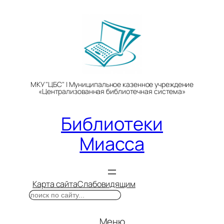
Перейти
к
содержимому
МКУ "ЦБС" | Муниципальное казенное учреждение
«Централизованная библиотечная система»
Библиотеки
Миасса
Карта сайта
Слабовидящим
Поиск
Меню