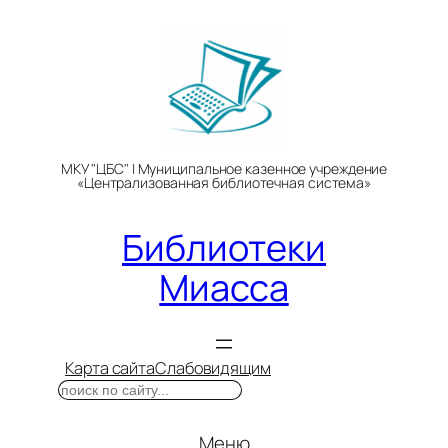
Перейти
к
содержимому
МКУ "ЦБС" | Муниципальное казенное учреждение
«Централизованная библиотечная система»
Библиотеки
Миасса
Карта сайта
Слабовидящим
Поиск
Меню