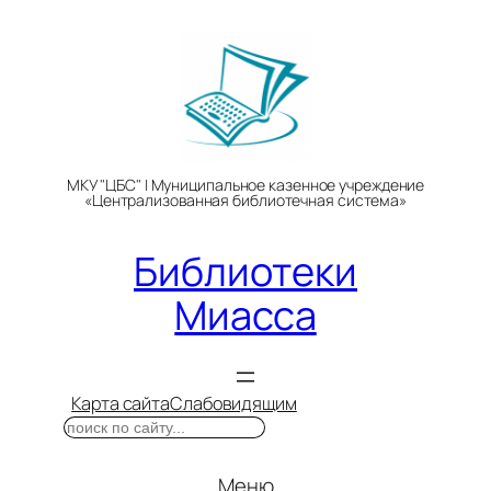
Перейти
к
содержимому
МКУ "ЦБС" | Муниципальное казенное учреждение
«Централизованная библиотечная система»
Библиотеки
Миасса
Карта сайта
Слабовидящим
Поиск
Меню