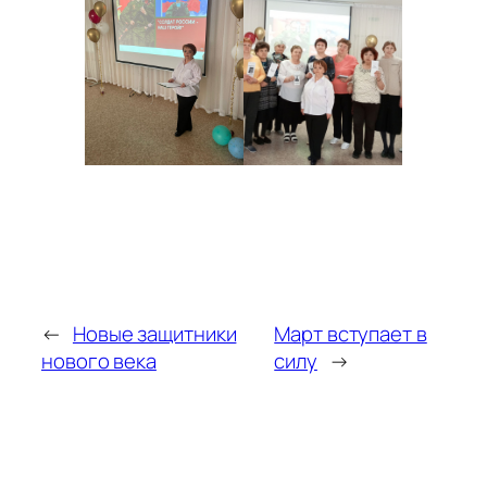
←
Новые защитники
Март вступает в
нового века
силу
→