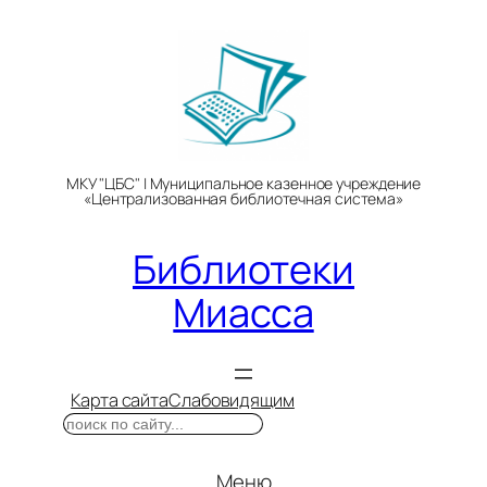
Перейти
к
содержимому
МКУ "ЦБС" | Муниципальное казенное учреждение
«Централизованная библиотечная система»
Библиотеки
Миасса
Карта сайта
Слабовидящим
Поиск
Меню