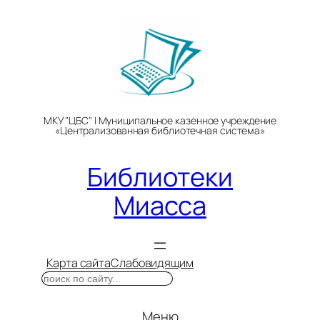
Перейти
к
содержимому
МКУ "ЦБС" | Муниципальное казенное учреждение
«Централизованная библиотечная система»
Библиотеки
Миасса
Карта сайта
Слабовидящим
Поиск
Меню