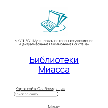
Перейти
к
содержимому
МКУ "ЦБС" | Муниципальное казенное учреждение
«Централизованная библиотечная система»
Библиотеки
Миасса
Карта сайта
Слабовидящим
Поиск
Меню