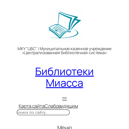
Перейти
к
содержимому
МКУ "ЦБС" | Муниципальное казенное учреждение
«Централизованная библиотечная система»
Библиотеки
Миасса
Карта сайта
Слабовидящим
Поиск
Меню