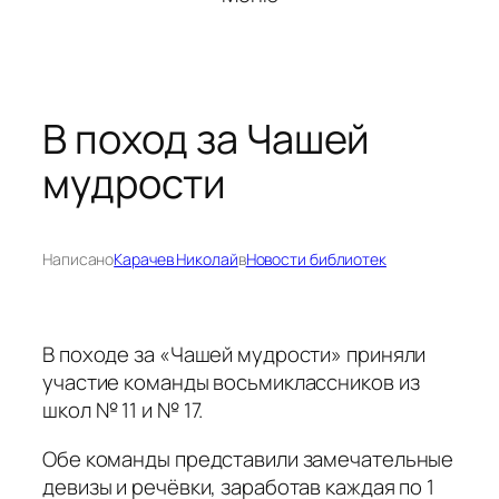
В поход за Чашей
мудрости
Написано
Карачев Николай
в
Новости библиотек
В походе за «Чашей мудрости» приняли
участие команды восьмиклассников из
школ № 11 и № 17.
Обе команды представили замечательные
девизы и речёвки, заработав каждая по 1