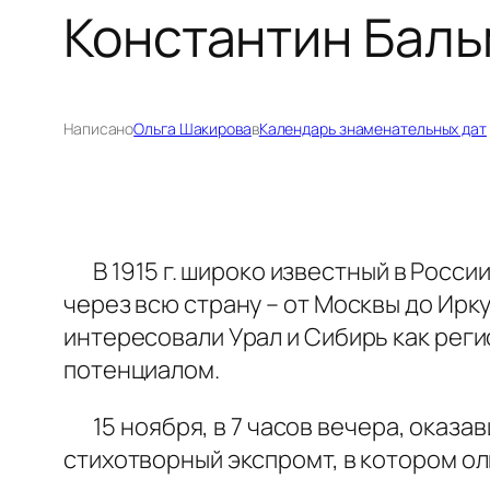
Константин Баль
Написано
Ольга Шакирова
в
Календарь знаменательных дат
В 1915 г. широко известный в России
через всю страну – от Москвы до Ирк
интересовали Урал и Сибирь как рег
потенциалом.
15 ноября, в 7 часов вечера, оказав
стихотворный экспромт, в котором о