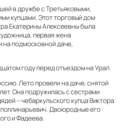
шей в дружбе с Третьяковыми,
ми купцами. Этот торговый дом
стра Екатерины Алексеевны была
художница, первая жена
и на подмосковной даче,
цатом году перед отъездом на Урал.
ссию. Лето провели на даче, снятой
6 лет. Она подружилась с сестрами
дядей – чебаркульского купца Виктора
Аполлинарьевич. Двоюродные его
ого и Фадеева.