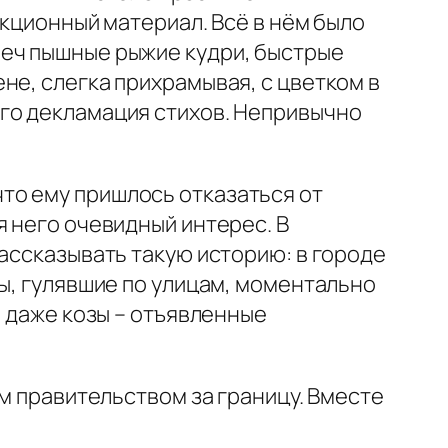
екционный материал. Всё в нём было
леч пышные рыжие кудри, быстрые
не, слегка прихрамывая, с цветком в
го декламация стихов. Непривычно
что ему пришлось отказаться от
я него очевидный интерес. В
ассказывать такую историю: в городе
зы, гулявшие по улицам, моментально
е даже козы – отъявленные
 правительством за границу. Вместе