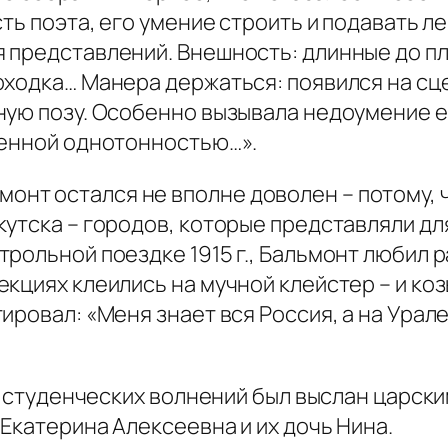
сть поэта, его умение строить и подавать л
 представлений. Внешность: длинные до п
ходка… Манера держаться: появился на сце
ную позу. Особенно вызывала недоумение е
ренной однотонностью…».
онт остался не вполне доволен – потому, 
утска – городов, которые представляли дл
рольной поездке 1915 г., Бальмонт любил р
кциях клеились на мучной клейстер – и ко
ировал: «Меня знает вся Россия, а на Урал
туденческих волнений был выслан царским
 Екатерина Алексеевна и их дочь Нина.