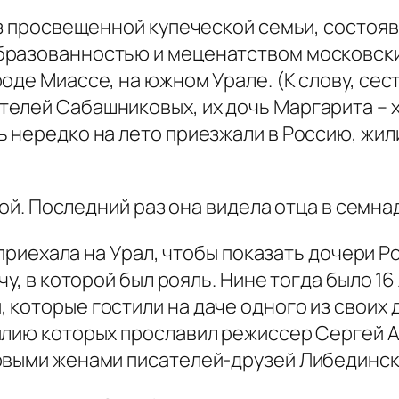
 просвещенной купеческой семьи, состояв
бразованностью и меценатством московски
оде Миассе, на южном Урале. (К слову, се
елей Сабашниковых, их дочь Маргарита – 
 нередко на лето приезжали в Россию, жил
й. Последний раз она видела отца в семнад
иехала на Урал, чтобы показать дочери Ро
чу, в которой был рояль. Нине тогда было 1
которые гостили на даче одного из своих 
милию которых прославил режиссер Сергей 
рвыми женами писателей-друзей Либединск