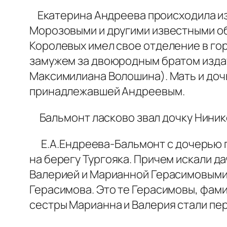
Екатерина Андреева происходила из
Морозовыми и другими известными о
Королевых имел свое отделение в гор
замужем за двоюродным братом издат
Максимилиана Волошина). Мать и дочь
принадлежавшей Андреевым.
Бальмонт ласково звал дочку Нинико
Е.А.Ендреева-Бальмонт с дочерью пр
на берегу Тургояка. Причем искали да
Валерией и Марианной Герасимовыми, 
Герасимова. Это те Герасимовы, фа
сестры Марианна и Валерия стали пе