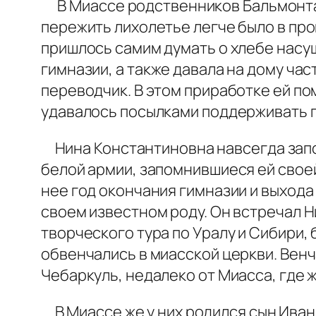
В Миассе родственников Бальмонта и
пережить лихолетье легче было в пров
пришлось самим думать о хлебе насу
гимназии, а также давала на дому ча
переводчик. В этом приработке ей по
удавалось посылками поддерживать 
Нина Константиновна навсегда запом
белой армии, запомнившиеся ей свое
нее год окончания гимназии и выхода
своем известном роду. Он встречал Н
творческого тура по Уралу и Сибири,
обвенчались в миасской церкви. Венча
Чебаркуль, недалеко от Миасса, где 
В Миассе же у них родился сын Иван