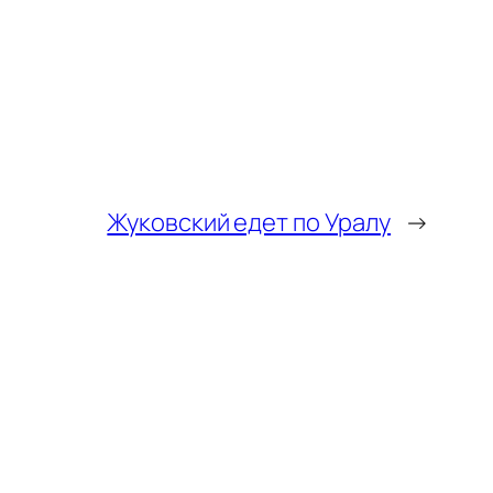
Жуковский едет по Уралу
→