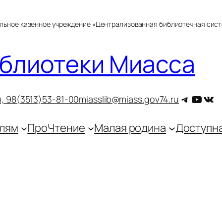
альное казенное учреждение «Централизованная библиотечная сис
блиотеки Миасса
Telegra
YouT
ВКо
, 9
8(3513)53-81-00
miasslib@miass.gov74.ru
лям
ПроЧтение
Малая родина
Доступн