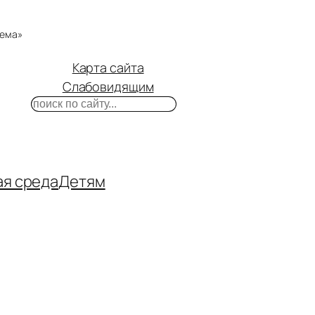
тема»
Карта сайта
Слабовидящим
Поиск
m
ube
нтакте
ая среда
Детям