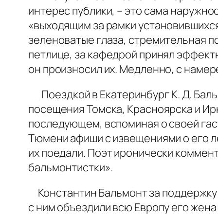
интерес публики, – это сама наружно
«выходящим за рамки установившихся
зеленоватые глаза, стремительная по
петлице, за кафедрой принял эффект
он произносил их. Медленно, с наме
Поездкой в Екатеринбург К. Д. Бальм
посещения Томска, Красноярска и Ирк
последующем, вспоминая о своей гаст
Тюмени афиши с извещениями о его ле
их поедали. Поэт иронически коммент
бальмонтистки».
Константин Бальмонт за поддержку с
с ним объездили всю Европу его жена