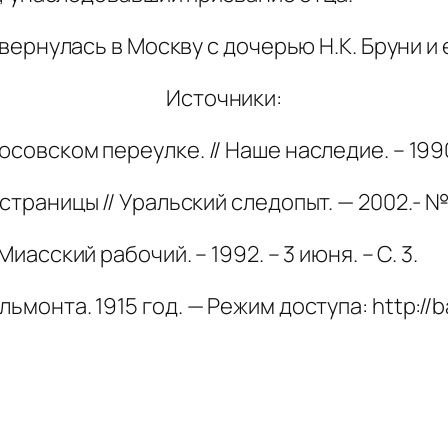
ернулась в Москву с дочерью Н.К. Бруни и 
Источники:
совском переулке. // Наше наследие. – 1990.
страницы // Уральский следопыт. — 2002.- № 4
иасский рабочий. – 1992. – 3 июня. – С. 3.
ьмонта. 1915 год. — Режим доступа: http://b