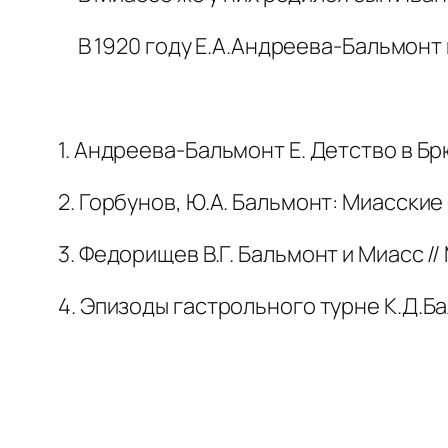
В 1920 году Е.А.Андреева-Бальмонт в
1. Андреева-Бальмонт Е. Детство в Брю
2. Горбунов, Ю.А. Бальмонт: Миасские 
3. Федорищев В.Г. Бальмонт и Миасс // М
4. Эпизоды гастрольного турне К.Д.Бал