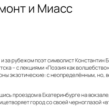
монт и Миасс
 и за рубежом поэт ­символист Константин
утска – с лекциями «Поэзия как волшебство
ионы экзотические: с неопределённым, но,
шись проездом в Екатеринбурге на вокзале
лицетворяет город со своей черноглазой «в