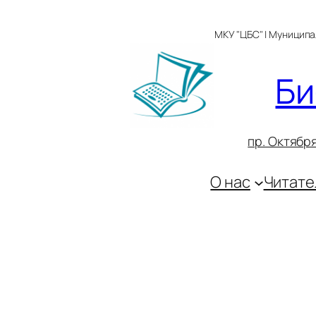
Перейти
к
МКУ "ЦБС" | Муницип
содержимому
Би
пр. Октября
О нас
Читате