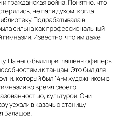
и гражданская война. Понятно, что
стерялись, не пали духом, когда
библиотеку. Подрабатывала в
 была сильна как профессиональный
 гимназии. Известно, что им даже
ду. На него были приглашены офицеры
особностями к танцам. Это был для
руни, который был 14-м художником в
гимназии во время своего
разованностью, культурой. Они
азу уехали в казачью станицу
я Балашов.