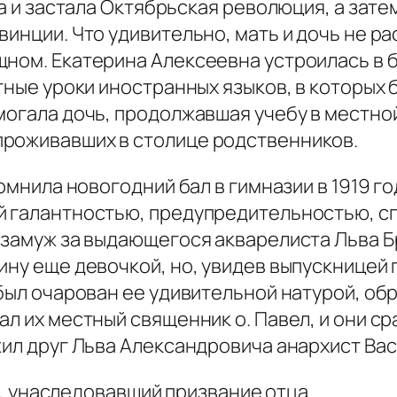
 застала Октябрьская революция, а затем 
инции. Что удивительно, мать и дочь не ра
щном. Екатерина Алексеевна устроилась в 
стные уроки иностранных языков, в которых
могала дочь, продолжавшая учебу в местной
проживавших в столице родственников.
нила новогодний бал в гимназии в 1919 го
й галантностью, предупредительностью, сп
 замуж за выдающегося акварелиста Льва Б
ину еще девочкой, но, увидев выпускницей 
 был очарован ее удивительной натурой, об
л их местный священник о. Павел, и они ср
жил друг Льва Александровича анархист Вас
, унаследовавший призвание отца.