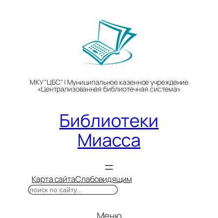
Перейти
к
содержимому
МКУ "ЦБС" | Муниципальное казенное учреждение
«Централизованная библиотечная система»
Библиотеки
Миасса
Карта сайта
Слабовидящим
Поиск
Меню