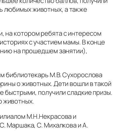
льшее количество баллов, получили
ь любимых животных, а также
, на котором ребята с интересом
историях с участием мамы. В конце
данию на прошедшем занятии),
ом библиотекарь М.В. Сухорослова
рины о животных. Дети вошли в такой
ее быстрыми, получили сладкие призы.
о животных.
филиалом М.Н.Некрасова и
. Маршака, С. Михалкова и А.