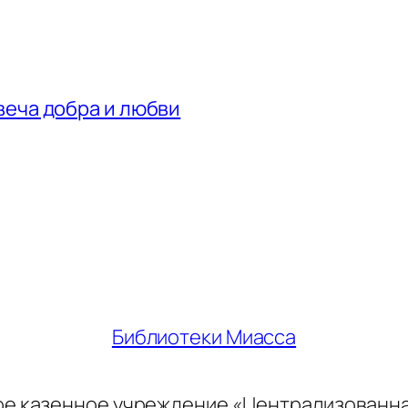
веча добра и любви
Библиотеки Миасса
ое казенное учреждение «Централизованн