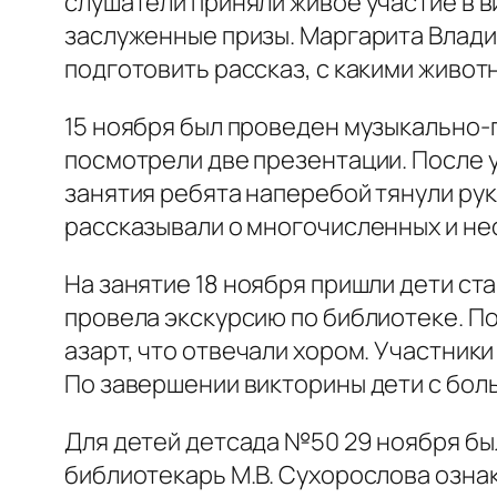
слушатели приняли живое участие в 
заслуженные призы. Маргарита Влади
подготовить рассказ, с какими живот
15 ноября был проведен музыкально-
посмотрели две презентации. После у
занятия ребята наперебой тянули рук
рассказывали о многочисленных и не
На занятие 18 ноября пришли дети ст
провела экскурсию по библиотеке. По
азарт, что отвечали хором. Участник
По завершении викторины дети с бо
Для детей детсада №50 29 ноября был
библиотекарь М.В. Сухорослова ознак