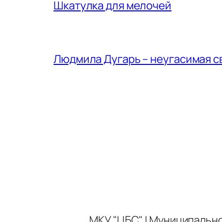
Шкатулка для мелочей
Людмила Дугарь – неугасимая с
МКУ "ЦБС" | Муниципальн