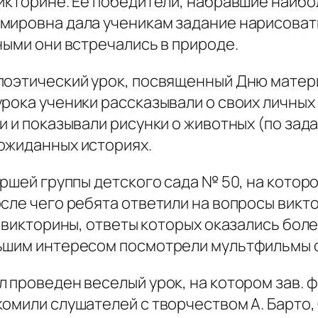
викторине. Ее победители, набравшие наибо
мировна дала ученикам задание нарисоват
ными они встречались в природе.
поэтический урок, посвященный Дню матери
рока ученики рассказывали о своих личных 
и и показывали рисунки о животных (по за
ожиданных историях.
аршей группы детского сада № 50, на котор
сле чего ребята ответили на вопросы викто
и викторины, ответы которых оказались бол
льшим интересом посмотрели мультфильмы 
 проведен веселый урок, на котором зав. 
омили слушателей с творчеством А. Барто, С