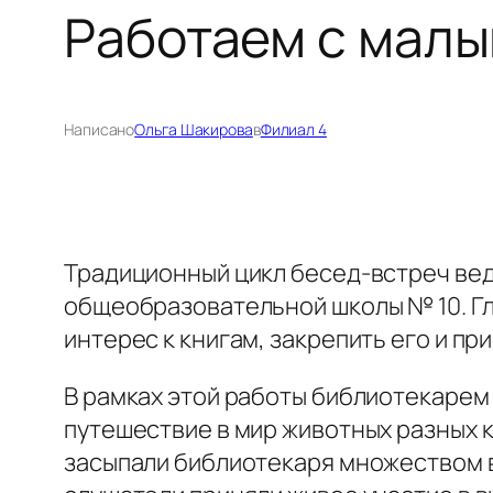
Работаем с мал
Написано
Ольга Шакирова
в
Филиал 4
Традиционный цикл бесед-встреч ве
общеобразовательной школы № 10. Гл
интерес к книгам, закрепить его и п
В рамках этой работы библиотекарем 
путешествие в мир животных разных 
засыпали библиотекаря множеством во