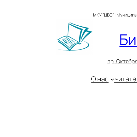
Перейти
к
МКУ "ЦБС" | Муницип
содержимому
Би
пр. Октября
О нас
Читате