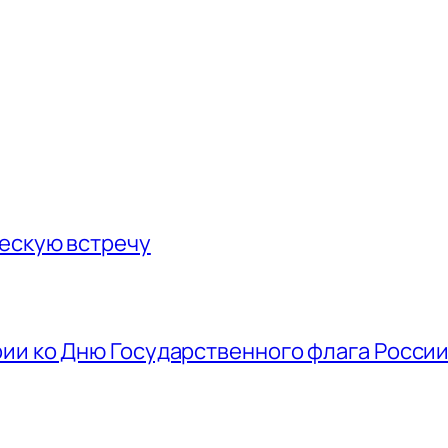
ескую встречу
ии ко Дню Государственного флага Росси