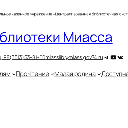
альное казенное учреждение «Централизованная библиотечная сис
блиотеки Миасса
Telegra
YouT
ВКо
, 9
8(3513)53-81-00
miasslib@miass.gov74.ru
лям
ПроЧтение
Малая родина
Доступн