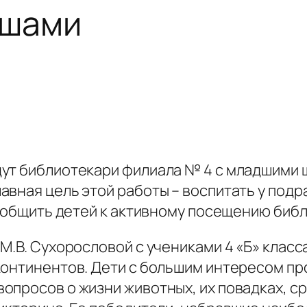
ышами
дут библиотекари филиала № 4 с младшими
авная цель этой работы – воспитать у по
риобщить детей к активному посещению библ
М.В. Сухорословой с учениками 4 «Б» клас
континентов. Дети с большим интересом пр
просов о жизни животных, их повадках, ср