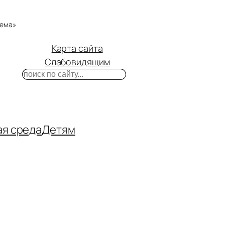
тема»
Карта сайта
Слабовидящим
Поиск
m
ube
нтакте
ая среда
Детям