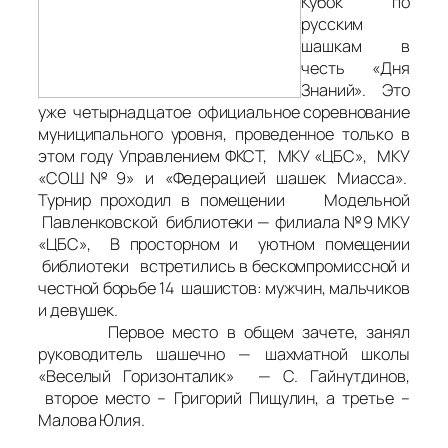
Кубок по
русским
шашкам в
честь «Дня
Знаний». Это
уже четырнадцатое официальное соревнование
муниципального уровня, проведенное только в
этом году Управлением ФКСТ, МКУ «ЦБС», МКУ
«СОШ № 9» и «Федерацией шашек Миасса».
Турнир проходил в помещении Модельной
Павленковской библиотеки — филиала №9 МКУ
«ЦБС», В просторном и уютном помещении
библиотеки встретились в бескомпромиссной и
честной борьбе 14 шашистов: мужчин, мальчиков
и девушек.
Первое место в общем зачете, занял
руководитель шашечно — шахматной школы
«Веселый Горизонталик» — С. Гайнутдинов,
второе место – Григорий Пищулин, а третье –
Малова Юлия.