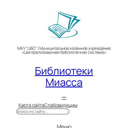
Перейти
к
содержимому
МКУ "ЦБС" | Муниципальное казенное учреждение
«Централизованная библиотечная система»
Библиотеки
Миасса
Карта сайта
Слабовидящим
Поиск
Меню