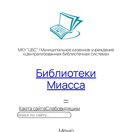
Перейти
к
содержимому
МКУ "ЦБС" | Муниципальное казенное учреждение
«Централизованная библиотечная система»
Библиотеки
Миасса
Карта сайта
Слабовидящим
Поиск
Меню