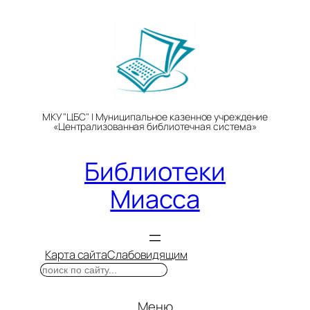
Перейти
к
содержимому
МКУ "ЦБС" | Муниципальное казенное учреждение
«Централизованная библиотечная система»
Библиотеки
Миасса
Карта сайта
Слабовидящим
Поиск
Меню