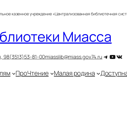
альное казенное учреждение «Централизованная библиотечная сис
блиотеки Миасса
Telegra
YouT
ВКо
, 9
8(3513)53-81-00
miasslib@miass.gov74.ru
лям
ПроЧтение
Малая родина
Доступн