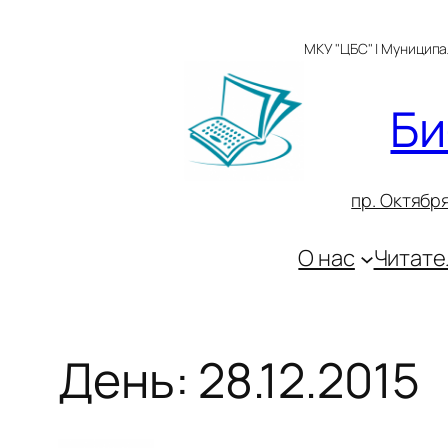
Перейти
к
МКУ "ЦБС" | Муницип
содержимому
Би
пр. Октября
О нас
Читате
День:
28.12.2015