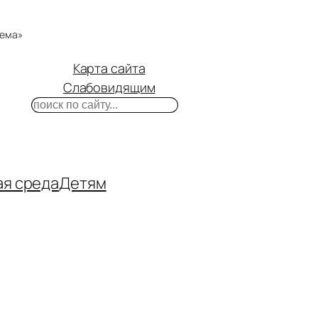
тема»
Карта сайта
Слабовидящим
Поиск
m
ube
нтакте
ая среда
Детям