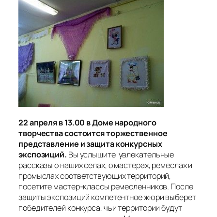
22 апреля
в
13.00
в Доме народного
творчества состоится торжественное
представление и защита конкурсных
экспозиций.
Вы услышите увлекательные
рассказы о наших селах, о мастерах, ремеслах и
промыслах соответствующих территорий,
посетите мастер-классы ремесленников. После
защиты экспозиций компетентное жюри выберет
победителей конкурса, чьи территории будут