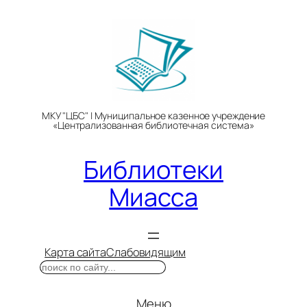
Перейти
к
содержимому
МКУ "ЦБС" | Муниципальное казенное учреждение
«Централизованная библиотечная система»
Библиотеки
Миасса
Карта сайта
Слабовидящим
Поиск
Меню