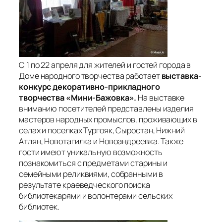
С 1 по 22 апреля для жителей и гостей города в
Доме народного творчества работает
выставка-
конкурс декоративно-прикладного
творчества «Мини-Бажовка».
На выставке
вниманию посетителей представлены изделия
мастеров народных промыслов, проживающих в
селах и поселках Тургояк, Сыростан, Нижний
Атлян, Новотагилка и Новоандреевка. Также
гости имеют уникальную возможность
познакомиться с предметами старины и
семейными реликвиями, собранными в
результате краеведческого поиска
библиотекарями и волонтерами сельских
библиотек.