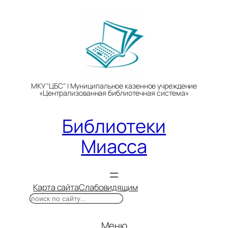
Перейти
к
содержимому
МКУ "ЦБС" | Муниципальное казенное учреждение
«Централизованная библиотечная система»
Библиотеки
Миасса
Карта сайта
Слабовидящим
Поиск
Меню