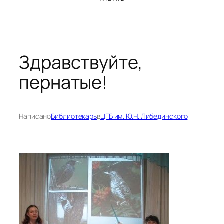
Здравствуйте,
пернатые!
Написано
Библиотекарь
в
ЦГБ им. Ю.Н. Либединского