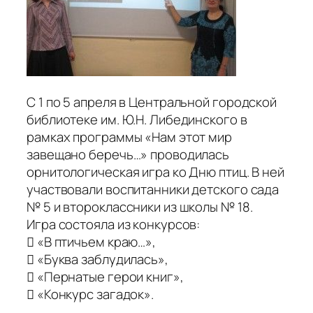
С 1 по 5 апреля в Центральной городской
библиотеке им. Ю.Н. Либединского в
рамках программы «Нам этот мир
завещано беречь…» проводилась
орнитологическая игра ко Дню птиц. В ней
участвовали воспитанники детского сада
№ 5 и второклассники из школы № 18.
Игра состояла из конкурсов:
 «В птичьем краю…»,
 «Буква заблудилась»,
 «Пернатые герои книг»,
 «Конкурс загадок».