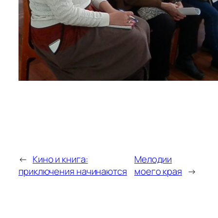
←
Кино и книга:
Мелодии
приключения начинаются
моего края
→