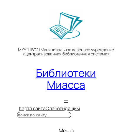
Перейти
к
содержимому
МКУ "ЦБС" | Муниципальное казенное учреждение
«Централизованная библиотечная система»
Библиотеки
Миасса
Карта сайта
Слабовидящим
Поиск
Меню