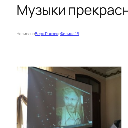
Музыки прекрас
Написано
Вера Рыкова
в
Филиал 16