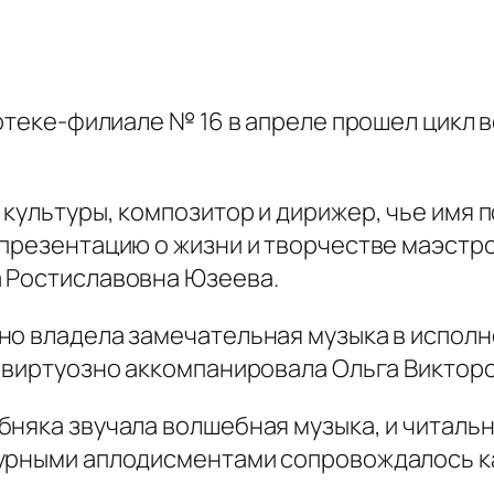
отеке-филиале № 16 в апреле прошел цикл в
культуры, композитор и дирижер, чье имя 
опрезентацию о жизни и творчестве маэстр
а Ростиславовна Юзеева.
но владела замечательная музыка в испол
м виртуозно аккомпанировала Ольга Виктор
няка звучала волшебная музыка, и читальн
Бурными аплодисментами сопровождалось к