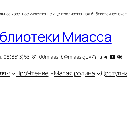
альное казенное учреждение «Централизованная библиотечная сис
блиотеки Миасса
Telegra
YouT
ВКо
, 9
8(3513)53-81-00
miasslib@miass.gov74.ru
лям
ПроЧтение
Малая родина
Доступн