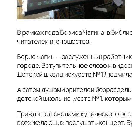
В рамках года Бориса Чагина в библи
читателей и юношества.
Борис Чагин — заслуженный работник 
городе. Вступительное слово и виде
Детской школы искусств № 1 Людмил
А затем душами зрителей безраздель
детской школы искусств № 1, которы
Трижды под сводами купеческого особ
всех желающих послушать концерт. 