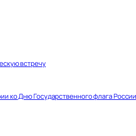
ескую встречу
ии ко Дню Государственного флага Росси