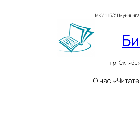
Перейти
к
МКУ "ЦБС" | Муницип
содержимому
Би
пр. Октября
О нас
Читате