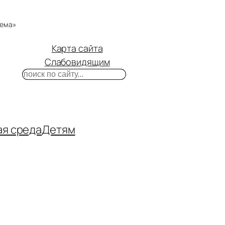
тема»
Карта сайта
Слабовидящим
Поиск
m
ube
нтакте
ая среда
Детям