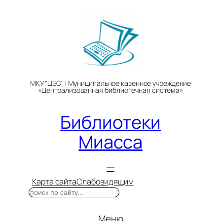
Перейти
к
содержимому
МКУ "ЦБС" | Муниципальное казенное учреждение
«Централизованная библиотечная система»
Библиотеки
Миасса
Карта сайта
Слабовидящим
Поиск
Меню