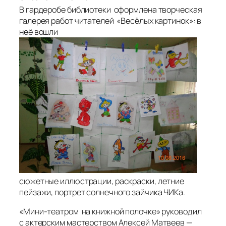
В гардеробе библиотеки оформлена творческая
галерея работ читателей «Весёлых картинок»: в
неё вошли
сюжетные иллюстрации, раскраски, летние
пейзажи, портрет солнечного зайчика ЧИКа.
«Мини-театром на книжной полочке» руководил
с актерским мастерством Алексей Матвеев —