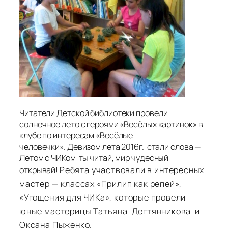
Читатели Детской библиотеки провели
солнечное лето с героями «Весёлых картинок» в
клубе по интересам «Весёлые
человечки». Девизом лета 2016г. стали слова —
Летом с ЧИКом ты читай, мир чудесный
открывай!
Ребята участвовали в интересных
мастер — классах «Прилип как репей»,
«Угощения для ЧИКа», которые провели
юные мастерицы Татьяна Дегтянникова и
Оксана Пыженко.