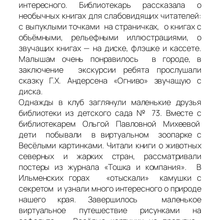
интересного. Библиотекарь рассказала о
необычных книгах для слабовидящих читателей:
с выпуклыми точками на страничках, о книгах с
объёмными, рельефными иллюстрациями, о
звучащих книгах — на диске, флэшке и кассете.
Малышам очень понравилось в городе, в
заключение экскурсии ребята прослушали
сказку Г.Х. Андерсена «Огниво» звучащую с
диска.
Однажды в клуб заглянули маленькие друзья
библиотеки из детского сада № 73. Вместе с
библиотекарем Ольгой Павловной Михеевой
дети побывали в виртуальном зоопарке с
Весёлыми картинками. Читали книги о животных
северных и жарких стран, рассматривали
постеры из журнала «Тошка и компания». В
Ильменских горах «отыскали» камушки с
секретом и узнали много интересного о природе
нашего края. Завершилось маленькое
виртуальное путешествие рисунками на