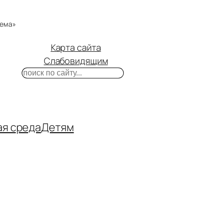
тема»
Карта сайта
Слабовидящим
Поиск
m
ube
нтакте
ая среда
Детям