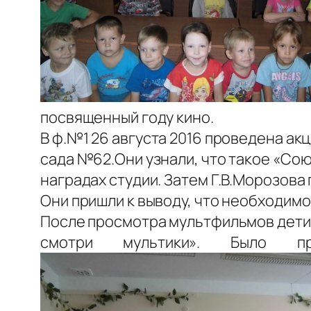
посвященный году кино.
В ф.№1 26 августа 2016 проведена ак
сада №62.Они узнали, что такое «Со
наградах студии. Затем Г.В.Морозова 
Они пришли к выводу, что необходим
После просмотра мультфильмов дети 
смотри мультики». Было п