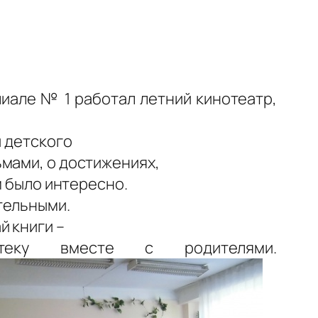
лиале № 1 работал летний кинотеатр,
и детского
ьмами, о достижениях,
м было интересно.
тельными.
й книги –
теку вместе с родителями.