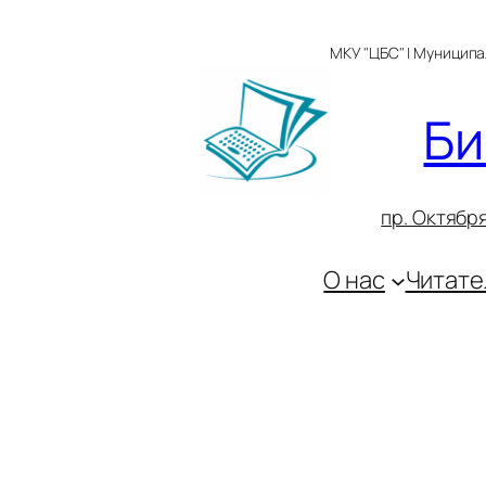
Перейти
к
МКУ "ЦБС" | Муницип
содержимому
Би
пр. Октября
О нас
Читате