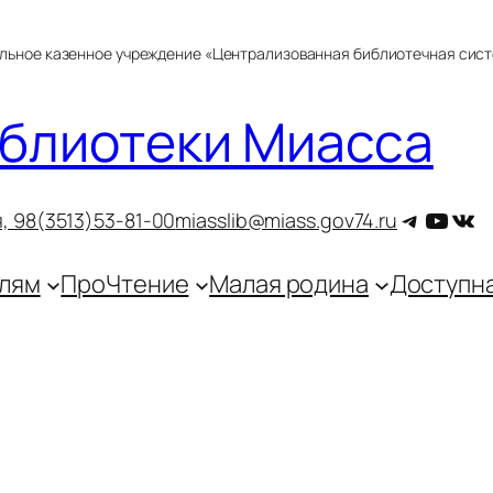
альное казенное учреждение «Централизованная библиотечная сис
блиотеки Миасса
Telegra
YouT
ВКо
, 9
8(3513)53-81-00
miasslib@miass.gov74.ru
лям
ПроЧтение
Малая родина
Доступн