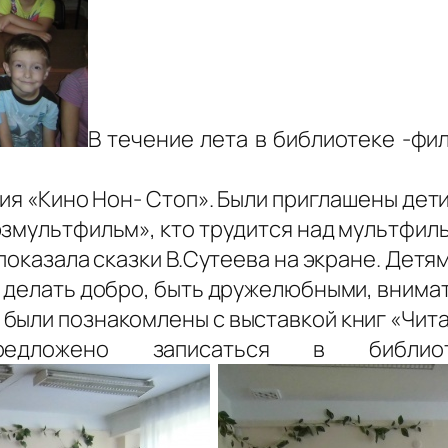
В течение лета в библиотеке -фи
ция «Кино Нон- Стоп». Были приглашены дет
юзмультфильм», кто трудится над мультфил
показала сказки В.Сутеева на экране. Детя
о делать добро, быть дружелюбными, внима
были познакомлены с выставкой книг «Чита
редложено записаться в библио