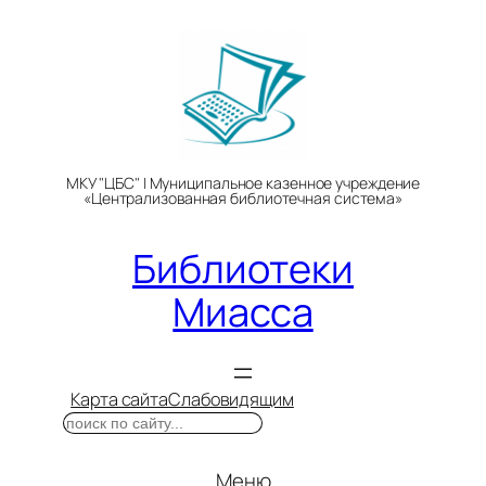
Перейти
к
содержимому
МКУ "ЦБС" | Муниципальное казенное учреждение
«Централизованная библиотечная система»
Библиотеки
Миасса
Карта сайта
Слабовидящим
Поиск
Меню