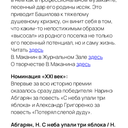
песенный дар его родины иссяк. Это
приводит Башилова к тяжелому
душевному кризису, он винит себя в том,
что каким-то непостижимым образом
«высосал» из родного поселка не только
его песенный потенциал, но и саму жизнь.
Читать
здесь
В. Маканин в Журнальном Зале
здесь
О творчестве В. Маканина
здесь
Номинация «XXI век»:
Впервые за всю историю премии
оказалось сразу два победителя: Наринэ
Абгарян за повесть «С неба упали три
яблока» и Александр Григоренко за
повесть «Потерял слепой дуду».
Абгарян, Н. С неба упали три яблока / Н.