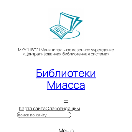
Перейти
к
содержимому
МКУ "ЦБС" | Муниципальное казенное учреждение
«Централизованная библиотечная система»
Библиотеки
Миасса
Карта сайта
Слабовидящим
Поиск
Меню