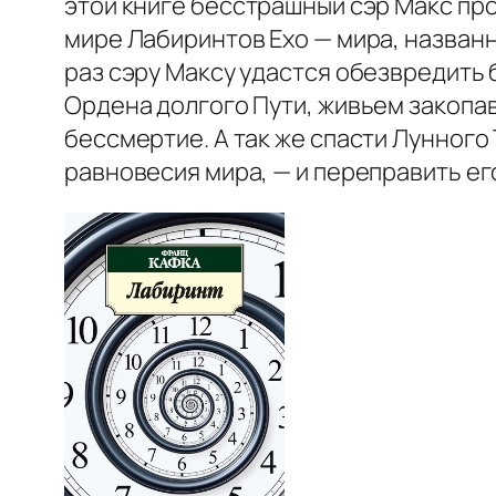
этой книге бесстрашный сэр Макс пр
мире Лабиринтов Ехо — мира, назван
раз сэру Максу удастся обезвредить 
Ордена долгого Пути, живьем закопа
бессмертие. А так же спасти Лунног
равновесия мира, — и переправить его