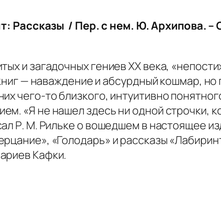
: Рассказы / Пер. с нем. Ю. Архипова. – С
тых и загадочных гениев XX века, «непост
о книг — наваждение и абсурдный кошмар, н
их чего-то близкого, интуитивно понятног
м. «Я не нашел здесь ни одной строчки, ко
ал Р. М. Рильке о вошедшем в настоящее из
ерцание», «Голодарь» и рассказы «Лабирин
ариев Кафки.