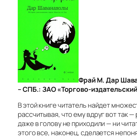
Фрай М. Дар Шава
– СПБ.: ЗАО «Торгово-издательский 
В этой книге читатель найдет множес
рассчитывая, что ему вдруг вот так —
даже в голову не приходили — ни чит
этого все, наконец, сделается непон