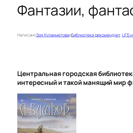
Фантазии, фанта
Написано
Зоя Кулахметова
в
Библиотека рекомендует
, 
ЦГБ и
Центральная городская библиотека
интересный и такой манящий мир ф