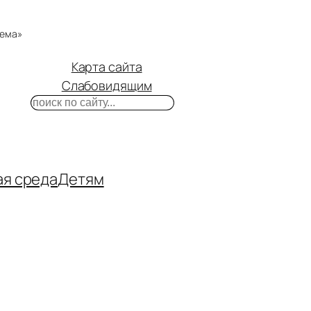
тема»
Карта сайта
Слабовидящим
Поиск
m
ube
нтакте
ая среда
Детям