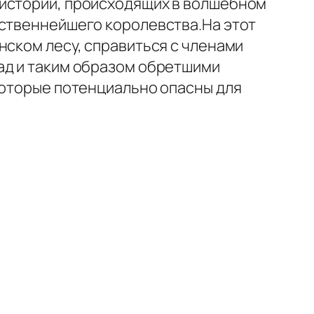
 историй, происходящих в волшебном
ественнейшего королевства.На этот
нском лесу, справиться с членами
ад и таким образом обретшими
которые потенциально опасны для