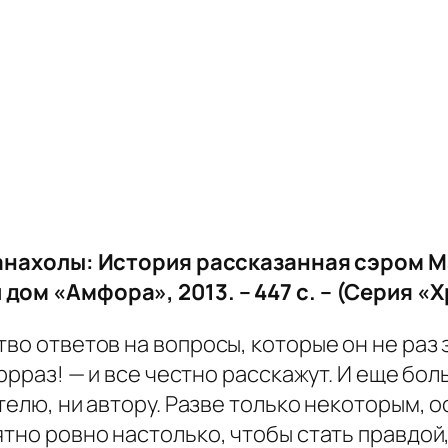
нахолы: История рассказанная сэром Ма
дом «Амфора», 2013. – 447 с. – (Серия «
тво ответов на вопросы, которые он не раз 
 ррраз! — и все честно расскажут. И еще бо
ателю, ни автору. Разве только некоторым,
ятно ровно настолько, чтобы стать правдой