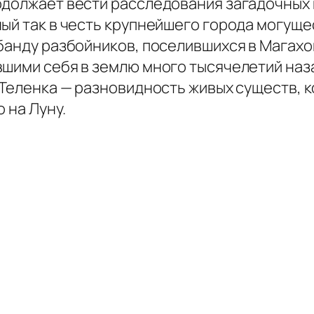
одолжает вести расследования загадочных
ный так в честь крупнейшего города могущ
банду разбойников, поселившихся в Магахо
вшими себя в землю много тысячелетий наз
о Теленка — разновидность живых существ, 
 на Луну.