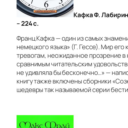
Кафка Ф. Лабиринт
– 224 с.
Франц Кафка — один из самых знамени
немецкого языка» (Г. Гессе). Мир ег
тревогам, неожиданное прозрение в н
сравнимым читательским удовольствие
не удивляла бы бесконечно…» — напис
книгу также включены сборники «Соз
шедевры так называемой серии бести