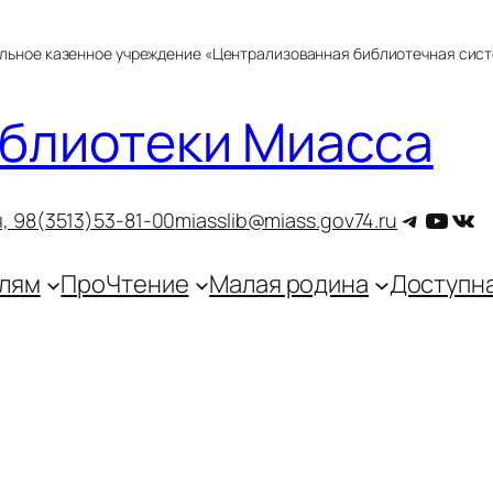
альное казенное учреждение «Централизованная библиотечная сис
блиотеки Миасса
Telegra
YouT
ВКо
, 9
8(3513)53-81-00
miasslib@miass.gov74.ru
лям
ПроЧтение
Малая родина
Доступн