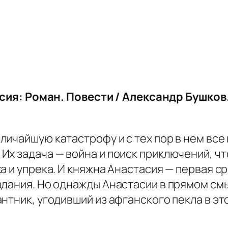
сия: Роман. Повести / Александр Бушков. 
ичайшую катастрофу и с тех пор в нем все 
Их задача — война и поиск приключений, чт
а и упрека. И княжна Анастасия — первая 
здания. Но однажды Анастасии в прямом см
нтник, угодивший из афганского пекла в э