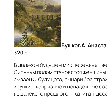
Бушков А. Анаста
320 с.
В далеком будущем мир переживет вел
Сильным полом становятся женщины. 
амазонки будущего, рыцари без страх
хрупкие, капризные и ненадежные со
из далекого прошлого — капитан-деса