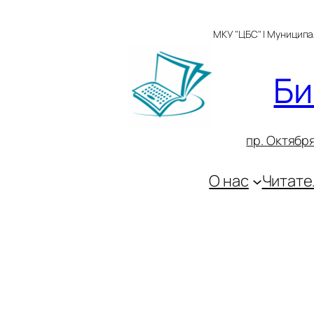
Перейти
к
МКУ "ЦБС" | Муницип
содержимому
Би
пр. Октября
О нас
Читате