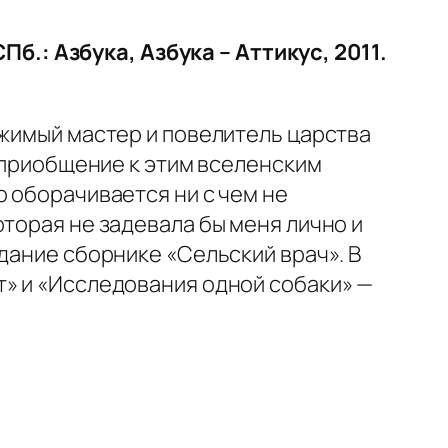
Пб.: Азбука, Азбука – Аттикус, 2011.
ижимый мастер и повелитель царства
о приобщение к этим вселенским
о оборачивается ни с чем не
торая не задевала бы меня лично и
дание сборнике «Сельский врач». В
т» и «Исследования одной собаки» —