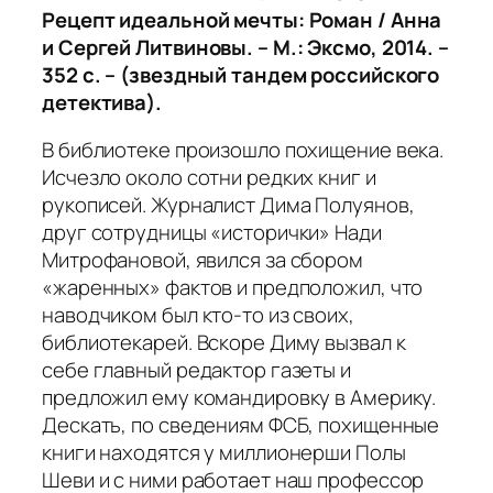
Рецепт идеальной мечты: Роман / Анна
и Сергей Литвиновы. – М.: Эксмо, 2014. –
352 с. – (звездный тандем российского
детектива).
В библиотеке произошло похищение века.
Исчезло около сотни редких книг и
рукописей. Журналист Дима Полуянов,
друг сотрудницы «исторички» Нади
Митрофановой, явился за сбором
«жаренных» фактов и предположил, что
наводчиком был кто-то из своих,
библиотекарей. Вскоре Диму вызвал к
себе главный редактор газеты и
предложил ему командировку в Америку.
Дескать, по сведениям ФСБ, похищенные
книги находятся у миллионерши Полы
Шеви и с ними работает наш профессор