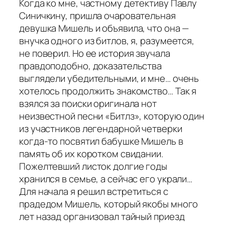
Когда ко мне, частному детективу Павлу
Синичкину, пришла очаровательная
девушка Мишель и объявила, что она —
внучка одного из битлов, я, разумеется,
не поверил. Но ее история звучала
правдоподобно, доказательства
выглядели убедительными, и мне… очень
хотелось продолжить знакомство… Так я
взялся за поиски оригинала нот
неизвестной песни «Битлз», которую один
из участников легендарной четверки
когда-то посвятил бабушке Мишель в
память об их коротком свидании.
Пожелтевший листок долгие годы
хранился в семье, а сейчас его украли…
Для начала я решил встретиться с
прадедом Мишель, который якобы много
лет назад организовал тайный приезд