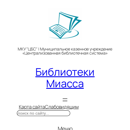
Перейти
к
содержимому
МКУ "ЦБС" | Муниципальное казенное учреждение
«Централизованная библиотечная система»
Библиотеки
Миасса
Карта сайта
Слабовидящим
Поиск
Меню