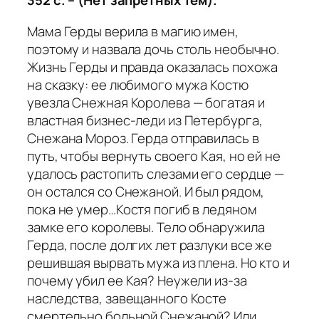
352 с. – (Нет запретных тем).
Мама Герды верила в магию имен,
поэтому и назвала дочь столь необычно.
Жизнь Герды и правда оказалась похожа
на сказку: ее любимого мужа Костю
увезла Снежная Королева — богатая и
властная бизнес-леди из Петербурга,
Снежана Мороз. Герда отправилась в
путь, чтобы вернуть своего Кая, но ей не
удалось растопить слезами его сердце —
он остался со Снежаной. И был рядом,
пока не умер…Костя погиб в ледяном
замке его королевы. Тело обнаружила
Герда, после долгих лет разлуки все же
решившая вырвать мужа из плена. Но кто и
почему убил ее Кая? Неужели из-за
наследства, завещанного Косте
смертельно больной Снежаной? Или