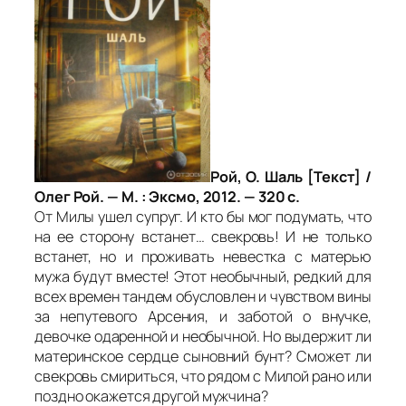
Рой, О. Шаль [Текст] /
Олег Рой. — М. : Эксмо, 2012. — 320 с.
От Милы ушел супруг. И кто бы мог подумать, что
на ее сторону встанет… свекровь! И не только
встанет, но и проживать невестка с матерью
мужа будут вместе! Этот необычный, редкий для
всех времен тандем обусловлен и чувством вины
за непутевого Арсения, и заботой о внучке,
девочке одаренной и необычной. Но выдержит ли
материнское сердце сыновний бунт? Сможет ли
свекровь смириться, что рядом с Милой рано или
поздно окажется другой мужчина?