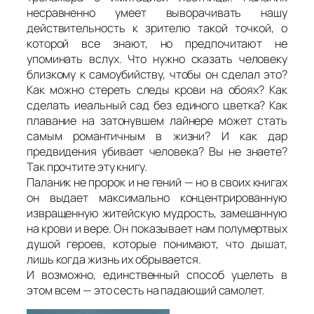
несравненно умеет выворачивать нашу
действительность к зрителю такой точкой, о
которой все знают, но предпочитают не
упоминать вслух. Что нужно сказать человеку
близкому к самоубийству, чтобы он сделал это?
Как можно стереть следы крови на обоях? Как
сделать иеальный сад без единого цветка? Как
плавание на затонувшем лайнере может стать
самым романтичным в жизни? И как дар
предвидения убивает человека? Вы не знаете?
Так прочтите эту книгу.
Паланик не пророк и не гений — но в своих книгах
он выдает максимально концентрированную
извращенную житейскую мудрость, замешанную
на крови и вере. Он показывает нам полумертвых
душой героев, которые понимают, что дышат,
лишь когда жизнь их обрывается.
И возможно, единственный способ уцелеть в
этом всем — это сесть на падающий самолет.