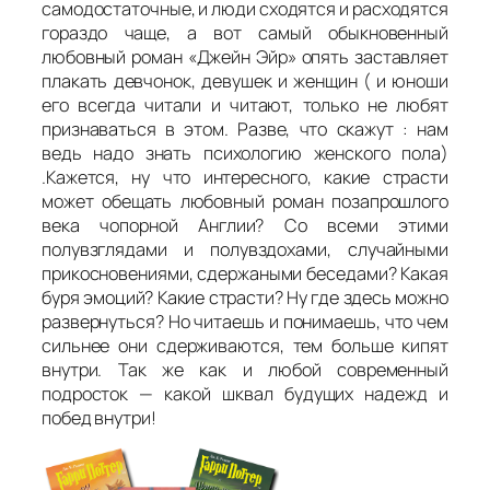
самодостаточные, и люди сходятся и расходятся
гораздо чаще, а вот самый обыкновенный
любовный роман «Джейн Эйр» опять заставляет
плакать девчонок, девушек и женщин ( и юноши
его всегда читали и читают, только не любят
признаваться в этом. Разве, что скажут : нам
ведь надо знать психологию женского пола)
.Кажется, ну что интересного, какие страсти
может обещать любовный роман позапрошлого
века чопорной Англии? Со всеми этими
полувзглядами и полувздохами, случайными
прикосновениями, сдержаными беседами? Какая
буря эмоций? Какие страсти? Ну где здесь можно
развернуться? Но читаешь и понимаешь, что чем
сильнее они сдерживаются, тем больше кипят
внутри. Так же как и любой современный
подросток — какой шквал будущих надежд и
побед внутри!