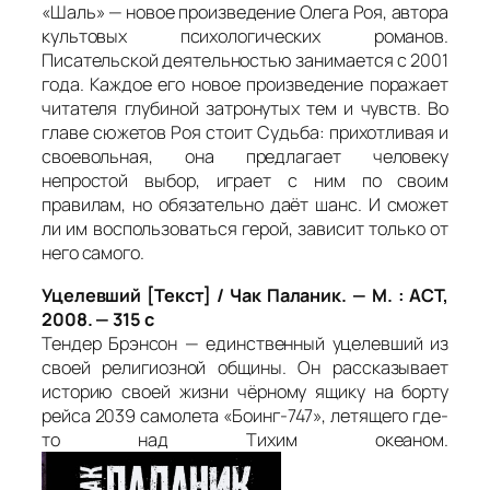
«Шаль» — новое произведение Олега Роя, автора
культовых психологических романов.
Писательской деятельностью занимается с 2001
года. Каждое его новое произведение поражает
читателя глубиной затронутых тем и чувств. Во
главе сюжетов Роя стоит Судьба: прихотливая и
своевольная, она предлагает человеку
непростой выбор, играет с ним по своим
правилам, но обязательно даёт шанс. И сможет
ли им воспользоваться герой, зависит только от
него самого.
Уцелевший [Текст] / Чак Паланик. — М. : АСТ,
2008. — 315 с
Тендер Брэнсон — единственный уцелевший из
своей религиозной общины. Он рассказывает
историю своей жизни чёрному ящику на борту
рейса 2039 самолета «Боинг-747», летящего где-
то над Тихим океаном.