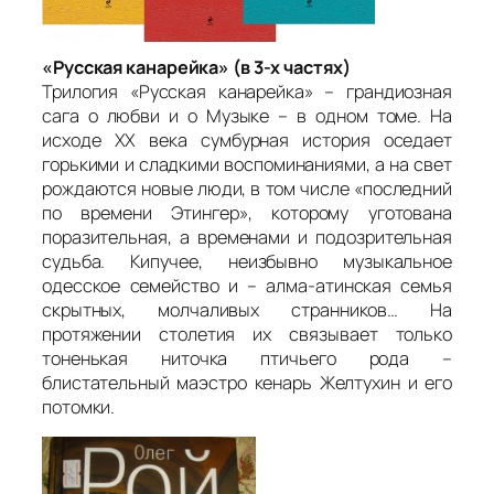
«Русская канарейка» (в 3-х частях)
Трилогия «Русская канарейка» – грандиозная
сага о любви и о Музыке – в одном томе. На
исходе XX века сумбурная история оседает
горькими и сладкими воспоминаниями, а на свет
рождаются новые люди, в том числе «последний
по времени Этингер», которому уготована
поразительная, а временами и подозрительная
судьба. Кипучее, неизбывно музыкальное
одесское семейство и – алма-атинская семья
скрытных, молчаливых странников… На
протяжении столетия их связывает только
тоненькая ниточка птичьего рода –
блистательный маэстро кенарь Желтухин и его
потомки.