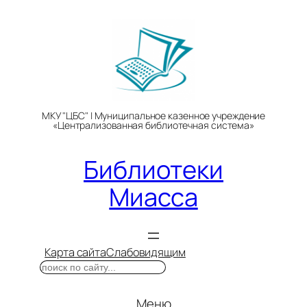
Перейти
к
содержимому
МКУ "ЦБС" | Муниципальное казенное учреждение
«Централизованная библиотечная система»
Библиотеки
Миасса
Карта сайта
Слабовидящим
Поиск
Меню