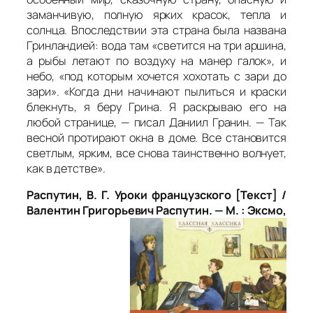
заманчивую, полную ярких красок, тепла и
солнца. Впоследствии эта страна была названа
Гринландией: вода там «светится на три аршина,
а рыбы летают по воздуху на манер галок», и
небо, «под которым хочется хохотать с зари до
зари». «Когда дни начинают пылиться и краски
блекнуть, я беру Грина. Я раскрываю его на
любой странице, — писал Даниил Гранин. — Так
весной протирают окна в доме. Все становится
светлым, ярким, все снова таинственно волнует,
как в детстве».
Распутин, В. Г. Уроки французского [Текст] /
Валентин Григорьевич Распутин. — М. : Эксмо,