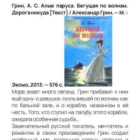
Грин, А. С.
Алые паруса. Бегущая по волнам.
Дорога никуда [Текст] / Александр Грин. — М. :
Эксмо, 2013. — 576 с.
Море знает много легенд. Грин прибавил к ним
ещё одну: о девушке, скользившей по волнам, как
по бальной зале, и о корабле, названном в её
честь. Того, кто ступил на палубу этого корабля,
ожидала особенная судьба…
Замечательный русский писатель, мечтатель и
романтик в своих произведениях Грин создал
особенный мир, сказочную страну, опасную и