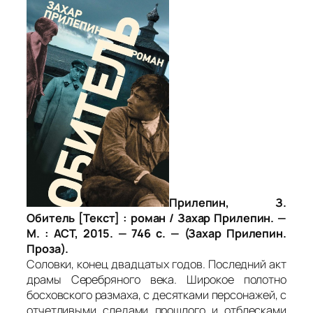
Прилепин, З.
Обитель [Текст] : роман / Захар Прилепин. —
М. : АСТ, 2015. — 746 с. — (Захар Прилепин.
Проза).
Соловки, конец двадцатых годов. Последний акт
драмы Серебряного века. Широкое полотно
босховского размаха, с десятками персонажей, с
отчетливыми следами прошлого и отблесками