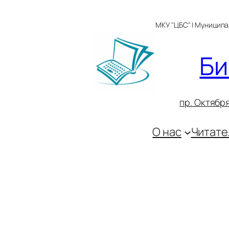
Перейти
к
МКУ "ЦБС" | Муницип
содержимому
Би
пр. Октября
О нас
Читате