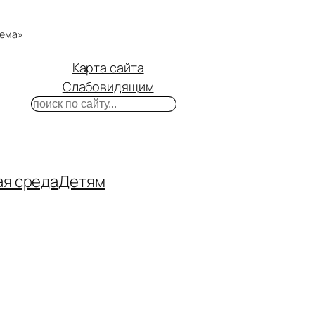
тема»
Карта сайта
Слабовидящим
Поиск
m
ube
нтакте
ая среда
Детям