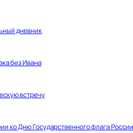
льный дневник
азка без Ивана
ескую встречу
ии ко Дню Государственного флага Росси