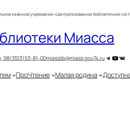
альное казенное учреждение «Централизованная библиотечная сис
блиотеки Миасса
Telegra
YouT
ВКо
, 9
8(3513)53-81-00
miasslib@miass.gov74.ru
лям
ПроЧтение
Малая родина
Доступн