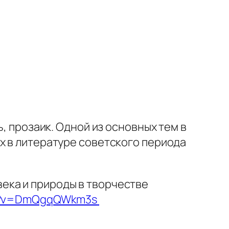
, прозаик. Одной из основных тем в
х в литературе советского периода
ека и природы в творчестве
ch?v=DmQgqQWkm3s