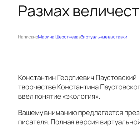
Размах величест
Написано
Марина Шерстнева
в
Виртуальные выставки
Константин Георгиевич Паустовский (
творчестве Константина Паустовского
ввел понятие «экология».
Вашему вниманию предлагается презе
писателя. Полная версия виртуальной