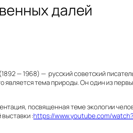
венных далей
1892 — 1968) — русский советский писатель
 является тема природы. Он один из первы
нтация, посвященная теме экологии челов
 выставки :
https://www.youtube.com/wat