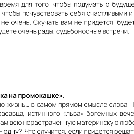
время для того, чтобы подумать о будущ
, чтобы почувствовать себя счастливыми 
 не очень. Скучать вам не придется: буде
удете очень рады, судьбоносные встречи.
ка на промокашке».
 жизнь… в самом прямом смысле слова! 
расавца, истинного «льва» богемных ве
кам всю нерастраченную материнскую любов
— одну? Что случится, если придется решат