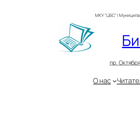
Перейти
к
МКУ "ЦБС" | Муницип
содержимому
Би
пр. Октября
О нас
Читате