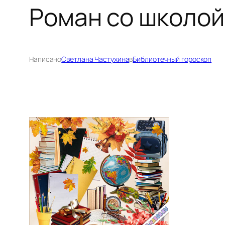
Роман со школой
Написано
Светлана Частухина
в
Библиотечный гороскоп