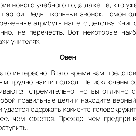
рии нового учебного года даже те, кто уж
партой. Ведь школьный звонок, гомон од
еменные атрибуты нашего детства. Книг о
нно, не перечесть. Вот некоторые наи
х и учителях.
Овен
зато интересно. В это время вам предсто
рым трудно найти подход. Не исключены с
иваются стремительно, но вы отлично 
собой правильные цели и находите верный 
ли удастся одержать какие-то головокруж
ее, чем кажется. Прежде, чем предприня
оступить.