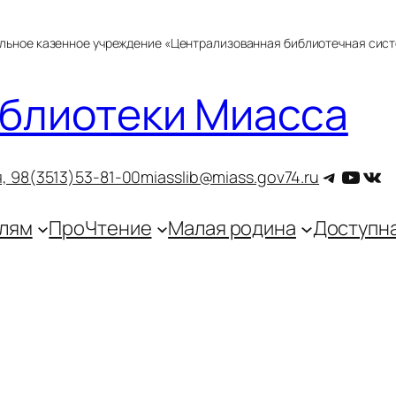
альное казенное учреждение «Централизованная библиотечная сис
блиотеки Миасса
Telegra
YouT
ВКо
, 9
8(3513)53-81-00
miasslib@miass.gov74.ru
лям
ПроЧтение
Малая родина
Доступн