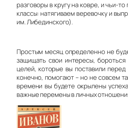
разговоры в кругу на ковре, и чьи-т
классы: натягиваем веревочку и вып
им. Либединского).
Простым месяц определенно не буде
защищать свои интересы, бороться 
целей, которые вы поставили перед
конечно, помогают – но не совсем та
времени вы будете окрылены успеха
важные перемены в личных отношениях