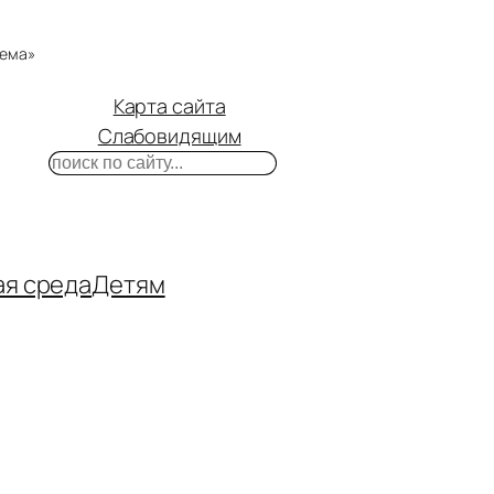
тема»
Карта сайта
Слабовидящим
Поиск
m
ube
нтакте
ая среда
Детям