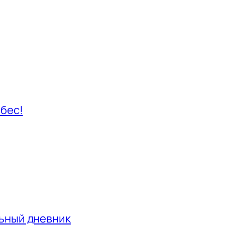
ебес!
льный дневник