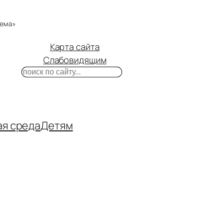
тема»
Карта сайта
Слабовидящим
Поиск
m
ube
нтакте
ая среда
Детям