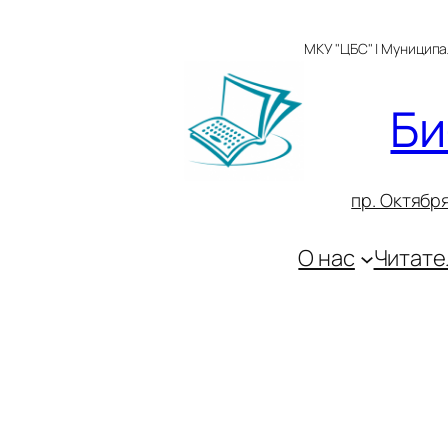
Перейти
к
МКУ "ЦБС" | Муницип
содержимому
Би
пр. Октября
О нас
Читате