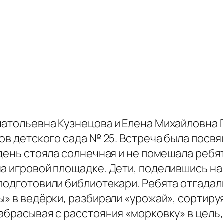
натольевна Кузнецова и Елена Михайловна 
ков детского сада № 25. Встреча была пос
день стояла солнечная и не помешала ребят
а игровой площадке. Дети, поделившись на
подготовили библиотекари. Ребята отгадал
ы» в ведёрки, разбирали «урожай», сортиру
абрасывая с расстояния «морковку» в цель