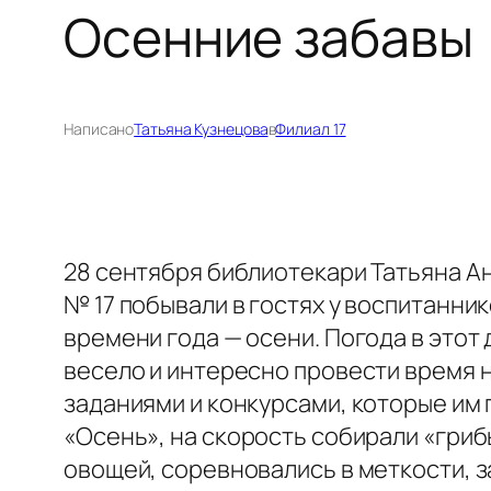
Осенние забавы
Написано
Татьяна Кузнецова
в
Филиал 17
28 сентября библиотекари Татьяна А
№ 17 побывали в гостях у воспитанни
времени года — осени. Погода в этот 
весело и интересно провести время н
заданиями и конкурсами, которые им 
«Осень», на скорость собирали «гриб
овощей, соревновались в меткости, з