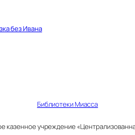
азка без Ивана
Библиотеки Миасса
ое казенное учреждение «Централизованн