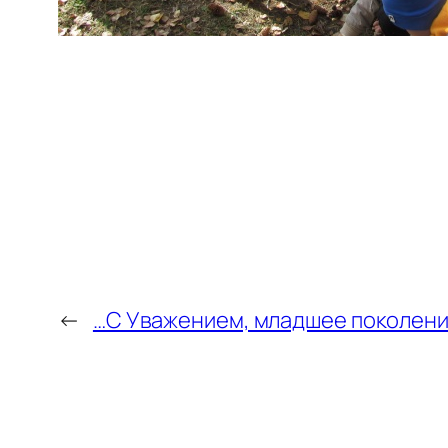
←
…С Уважением, младшее поколен