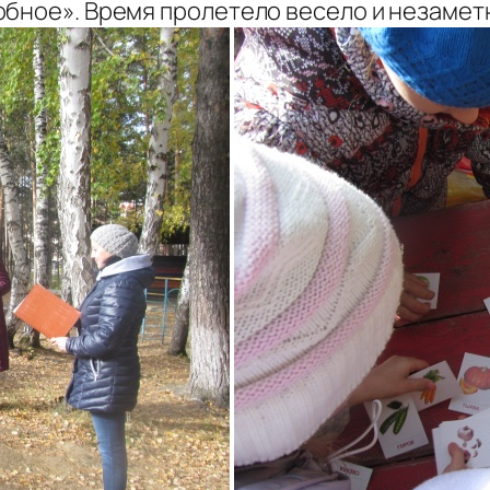
обное». Время пролетело весело и незамет