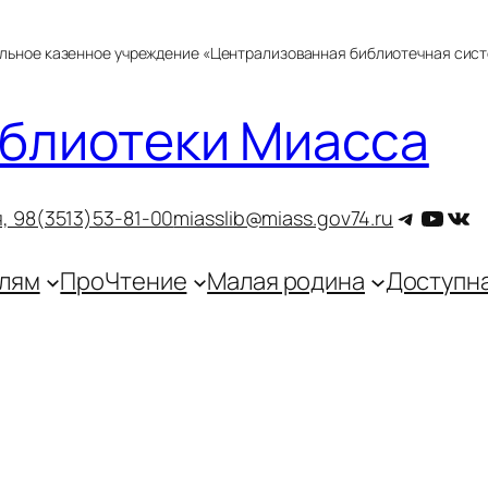
альное казенное учреждение «Централизованная библиотечная сис
блиотеки Миасса
Telegra
YouT
ВКо
, 9
8(3513)53-81-00
miasslib@miass.gov74.ru
лям
ПроЧтение
Малая родина
Доступн