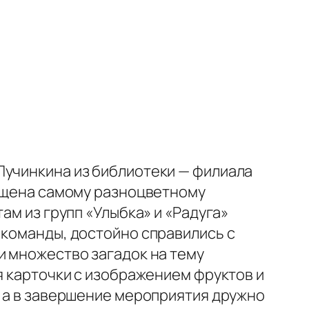
Пучинкина из библиотеки — филиала
вящена самому разноцветному
ам из групп «Улыбка» и «Радуга»
 команды, достойно справились с
и множество загадок на тему
я карточки с изображением фруктов и
, а в завершение мероприятия дружно