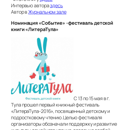
Интервью автора
здесь
Автор в
Журнальном зале
Номинация «Событие» -фестиваль детской
книги «ЛитераТула»
С 13 по 15 мая в г.
Тула прошел первый книжный фестиваль
«ЛитераТула-2016», посвященный детскому и
подростковому чтению.Целью фестиваля
организаторы обозначали поддержку и развитие