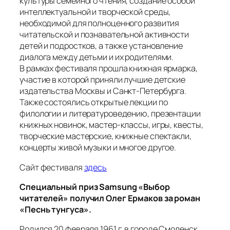
культуры семейного чтения, создание особой
интеллектуальной и творческой среды,
необходимой для полноценного развития
читательской и познавательной активности
детей и подростков, а также установление
диалога между детьми и их родителями.
В рамках фестиваля прошла книжная ярмарка,
участие в которой приняли лучшие детские
издательства Москвы и Санкт-Петербурга.
Также состоялись открытые лекции по
филологии и литературоведению, презентации
книжных новинок, мастер-классы, игры, квесты,
творческие мастерские, книжные спектакли,
концерты живой музыки и многое другое.
Сайт фестиваля
здесь
Cпециальный приз Samsung «Выбор
читателей» получил Олег Ермаков за роман
«Песнь тунгуса».
Родился 20 февраля 1961 г. в городе Смоленск.