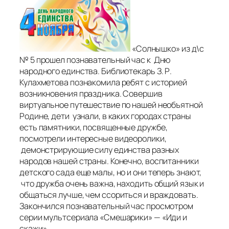
«Солнышко» из д\с
№ 5 прошел познавательный час к Дню
народного единства. Библиотекарь З. Р.
Кулахметова познакомила ребят с историей
возникновения праздника. Совершив
виртуальное путешествие по нашей необъятной
Родине, дети узнали, в каких городах страны
есть памятники, посвященные дружбе,
посмотрели интересные видеоролики,
демонстрирующие силу единства разных
народов нашей страны. Конечно, воспитанники
детского сада еще малы, но и они теперь знают,
что дружба очень важна, находить общий язык и
общаться лучше, чем ссориться и враждовать.
Закончился познавательный час просмотром
серии мультсериала «Смешарики» — «Иди и
скажи».