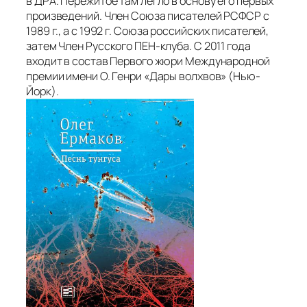
в ДРА. Пережитое там легло в основу его первых
произведений. Член Союза писателей РСФСР с
1989 г., а с 1992 г. Союза российских писателей,
затем Член Русского ПЕН-клуба. С 2011 года
входит в состав Первого жюри Международной
премии имени О. Генри «Дары волхвов» (Нью-
Йорк).