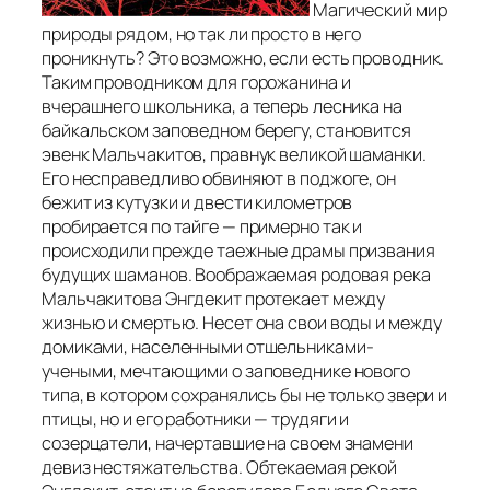
Магический мир
природы рядом, но так ли просто в него
проникнуть? Это возможно, если есть проводник.
Таким проводником для горожанина и
вчерашнего школьника, а теперь лесника на
байкальском заповедном берегу, становится
эвенк Мальчакитов, правнук великой шаманки.
Его несправедливо обвиняют в поджоге, он
бежит из кутузки и двести километров
пробирается по тайге — примерно так и
происходили прежде таежные драмы призвания
будущих шаманов. Воображаемая родовая река
Мальчакитова Энгдекит протекает между
жизнью и смертью. Несет она свои воды и между
домиками, населенными отшельниками-
учеными, мечтающими о заповеднике нового
типа, в котором сохранялись бы не только звери и
птицы, но и его работники — трудяги и
созерцатели, начертавшие на своем знамени
девиз нестяжательства. Обтекаемая рекой