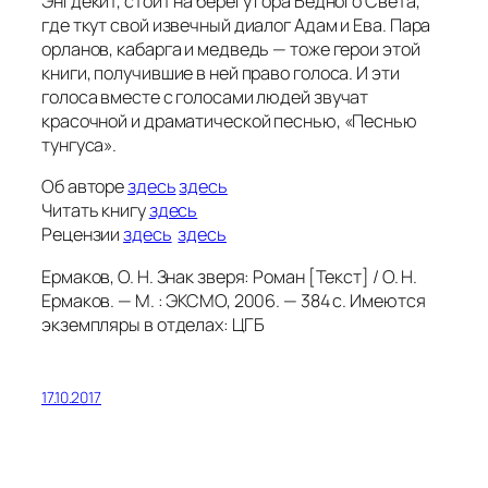
Энгдекит, стоит на берегу гора Бедного Света,
где ткут свой извечный диалог Адам и Ева. Пара
орланов, кабарга и медведь — тоже герои этой
книги, получившие в ней право голоса. И эти
голоса вместе с голосами людей звучат
красочной и драматической песнью, «Песнью
тунгуса».
Об авторе
здесь
здесь
Читать книгу
здесь
Рецензии
здесь
здесь
Ермаков, О. Н. Знак зверя: Роман [Текст] / О. Н.
Ермаков. — М. : ЭКСМО, 2006. — 384 с. Имеются
экземпляры в отделах: ЦГБ
17.10.2017