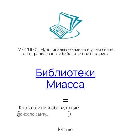
Перейти
к
содержимому
МКУ "ЦБС" | Муниципальное казенное учреждение
«Централизованная библиотечная система»
Библиотеки
Миасса
Карта сайта
Слабовидящим
Поиск
Меню