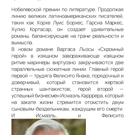
Нобелевской премии по литературе. Продолжая
линию великих латиноамериканских писателей,
таких как Хорхе Луис Борхес, Гарсиа Маркес,
Хулио Кортасар, он создает удивительные
романы, балансирующие на грани реальности и
вымысла.
В новом романе Варгаса Льосы «Скромный
герой» в изящном завораживающе изящном
ритме маринеры виртуозно закручиваются две
параллельные сюжетные линии. Главный герой
первой — трудяга Фелисито Янаке, порядочный и
доверчивый, который становится жертвой
странных шантажистов; герой второй —
успешный бизнесмен Исмаэль Карррера, который
на закате жизни стремится отомстить двум
сыновьям-бездельникам, жаждущим его смерти.
И Исмаэль, и Фелисито