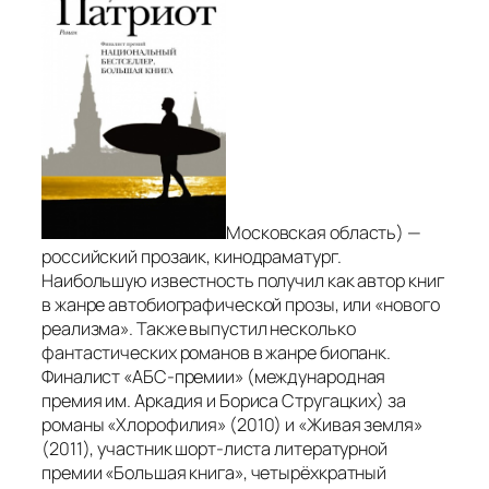
Московская область) —
российский прозаик, кинодраматург.
Наибольшую известность получил как автор книг
в жанре автобиографической прозы, или «нового
реализма». Также выпустил несколько
фантастических романов в жанре биопанк.
Финалист «АБС-премии» (международная
премия им. Аркадия и Бориса Стругацких) за
романы «Хлорофилия» (2010) и «Живая земля»
(2011), участник шорт-листа литературной
премии «Большая книга», четырёхкратный