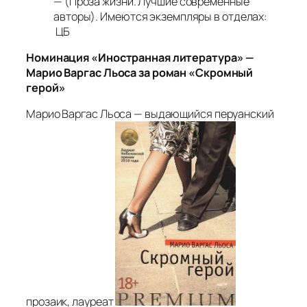
— (Проза жизни. Лучшие современные
авторы). Имеются экземпляры в отделах:
ЦБ
Номинация «Иностранная литература» —
Марио Варгас Льоса за роман «Скромный
герой»
Марио Варгас Льоса — выдающийся перуанский
прозаик, лауреат