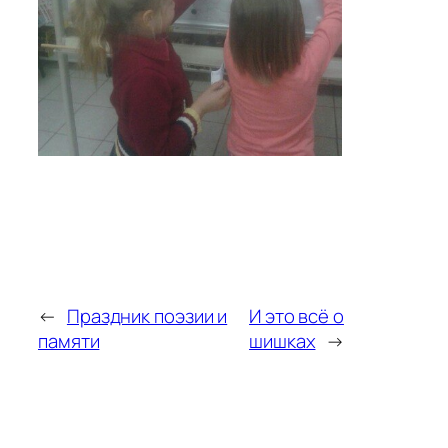
←
Праздник поэзии и
И это всё о
памяти
шишках
→