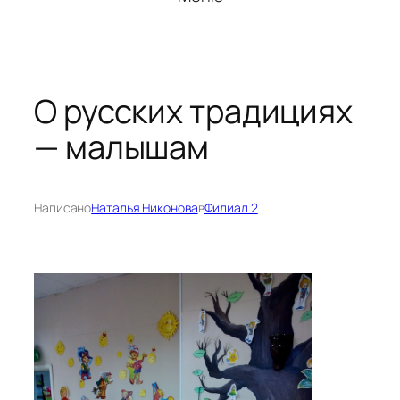
О русских традициях
— малышам
Написано
Наталья Никонова
в
Филиал 2