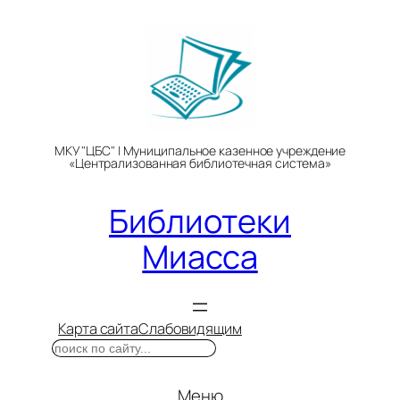
Перейти
к
содержимому
МКУ "ЦБС" | Муниципальное казенное учреждение
«Централизованная библиотечная система»
Библиотеки
Миасса
Карта сайта
Слабовидящим
Поиск
Меню