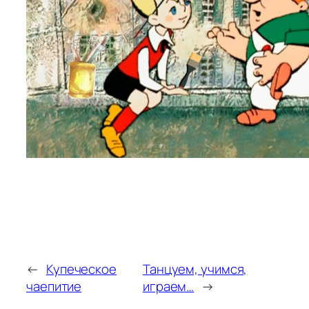
←
Купеческое
Танцуем, учимся,
чаепитие
играем…
→