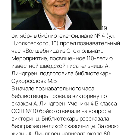
19
октября в библиотеке-филиале № 4 (ул.
Циолковского, 10) проел познавательный
час «Волшебница из Стокгольма».,
Мероприятие, посвященное 110-летию
известной шведской писательницы А.
Линдгрен, подготовила библиотекарь
Сухорослова М.В.
В начале познавательного часа
библиотекарь провела викторину по
сказкам А. Линдгрен. Ученики 4 Б класса
СОШ № 10 бойко отвечали на вопросы
викторины. Библиотекарь рассказала
биографию великой сказочницы. За свою
жизнь А. Линдгрен написала около 80