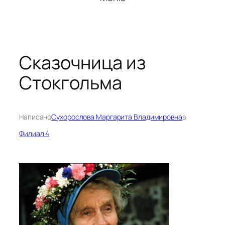
Сказочница из
Стокгольма
Написано
Сухорослова Маргарита Владимировна
в
Филиал 4