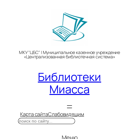
Перейти
к
содержимому
МКУ "ЦБС" | Муниципальное казенное учреждение
«Централизованная библиотечная система»
Библиотеки
Миасса
Карта сайта
Слабовидящим
Поиск
Меню