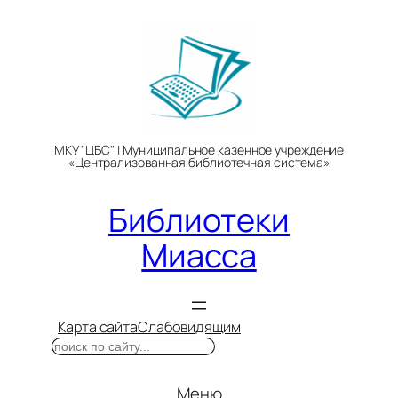
Перейти
к
содержимому
МКУ "ЦБС" | Муниципальное казенное учреждение
«Централизованная библиотечная система»
Библиотеки
Миасса
Карта сайта
Слабовидящим
Поиск
Меню